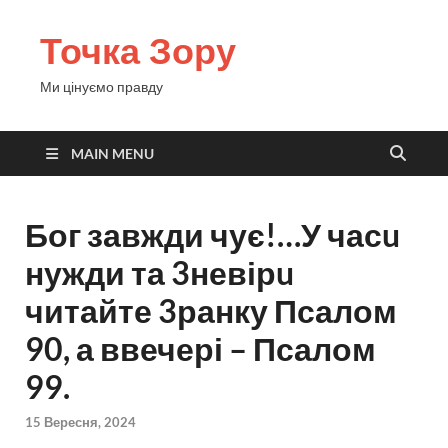
Точка Зору
Ми цінуємо правду
MAIN MENU
Бог завжди чує!…У часu
нужди та 3невірu
читайте 3ранку Псалом
90, а ввечері – Псалом
99.
15 Вересня, 2024