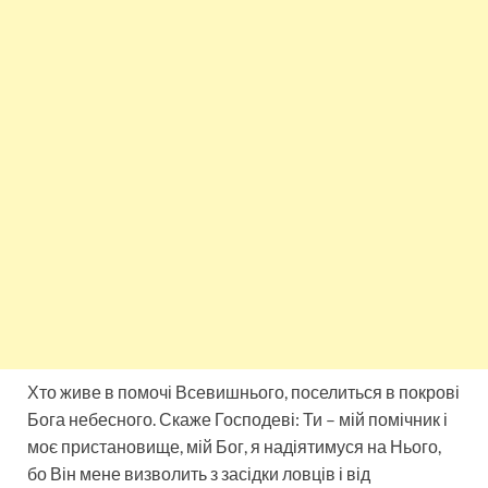
Хто живе в помочі Всевишнього, поселиться в покрові
Бога небесного. Скаже Господеві: Ти – мій помічник і
моє пристановище, мій Бог, я надіятимуся на Нього,
бо Він мене визволить з засідки ловців і від