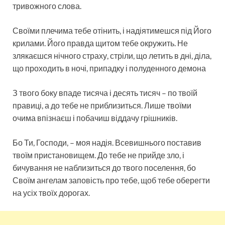
тривожного слова.
Своїми плечима тебе отінить, і надіятимешся під Його
крилами. Його правда щитом тебе окружить. Не
злякаєшся нічного страху, стріли, що летить в дні, діла,
що проходить в ночі, припадку і полуденного демона
З твого боку впаде тисяча і десять тисяч – по твоїй
правиці, а до тебе не приблизиться. Лише твоїми
очима впізнаєш і побачиш віддачу грішників.
Бо Ти, Господи, – моя надія. Всевишнього поставив
твоїм пристановищем. До тебе не прийде зло, і
бичування не наблизиться до твого поселення, бо
Своїм ангелам заповість про тебе, щоб тебе оберегти
на усіх твоїх дорогах.