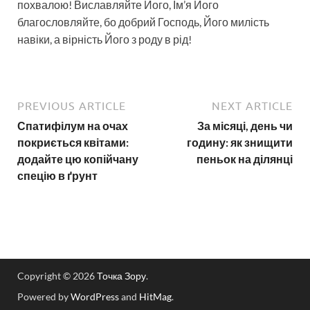
похвалою! Виславляйте Його, Ім’я Його
благословляйте, бо добрий Господь, Його милість
навіки, а вірність Його з роду в рід!
PREVIOUS ARTICLE
NEXT ARTICLE
Спатифілум на очах
За місяці, день чи
покриється квітами:
годину: як знищити
додайте цю копійчану
пеньок на ділянці
спецію в ґрунт
Copyright © 2026
Точка Зору
.
Powered by
WordPress
and
HitMag
.