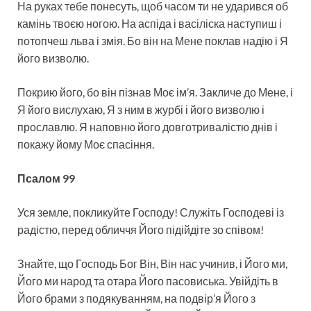
На руках тебе понесуть, щоб часом ти не ударився об
камінь твоєю ногою. На аспіда і васіліска наступиш і
потопчеш льва і змія. Бо він на Мене поклав надію і Я
його визволю.
Покрию його, бо він пізнав Моє ім’я. Закличе до Мене, і
Я його вислухаю, Я з ним в журбі і його визволю і
прославлю. Я наповню його довготривалістю днів і
покажу йому Моє спасіння.
Псалом 99
Уся земле, покликуйте Господу! Служіть Господеві із
радістю, перед обличчя Його підійдіте зо співом!
Знайте, що Господь Бог Він, Він нас учинив, і Його ми,
Його ми народ та отара Його пасовиська. Увійдіть в
Його брами з подякуванням, на подвір’я Його з