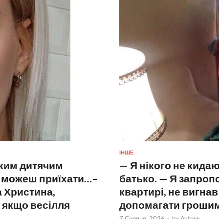
ІНШЕ
нким дитячим
— Я нікого не кида
и можеш приїхати…–
батько. — Я запроп
а Христина,
квартирі, не вигна
 якщо весілля
допомагати грошима.
7 Серпня, 2026
-
by
Avtor+