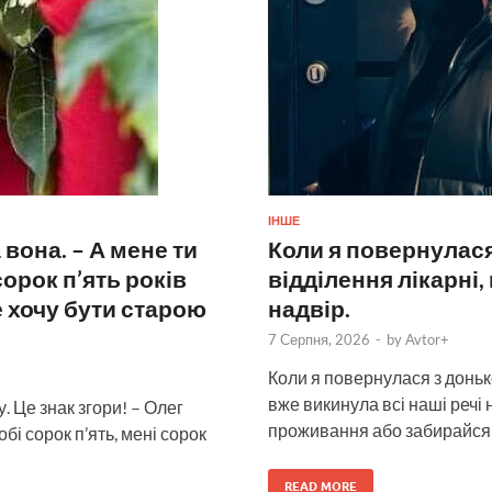
ІНШЕ
 вона. – А мене ти
Коли я повернулас
сорок п’ять років
відділення лікарні,
е хочу бути старою
надвір.
7 Серпня, 2026
-
by
Avtor+
Коли я повернулася з доньк
вже викинула всі наші речі 
 Це знак згори! – Олег
проживання або забирайся!
і сорок п’ять, мені сорок
READ MORE