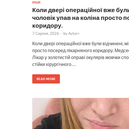
ІНШЕ
Коли двері операційної вже були
чоловік упав на коліна просто 
коридору.
7 Серпня, 2026
-
by
Avtor+
Коли двері операційної вже були відчинені, мі
просто посеред лікарняного коридору. Медсес
Лікар у золотистій оправі окулярів мовчки сп
стійки хірургічного …
READ MORE