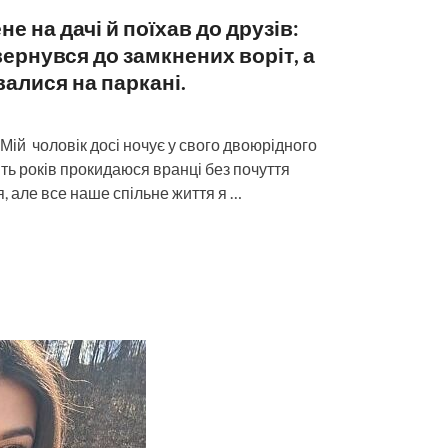
е на дачі й поїхав до друзів:
ернувся до замкнених воріт, а
валися на паркані.
 Мій чоловік досі ночує у свого двоюрідного
ять років прокидаюся вранці без почуття
, але все наше спільне життя я …