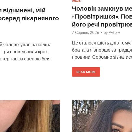
ІНШЕ
Чоловік замкнув мен
 відчинені, мій
«Провітришся». Пов
посеред лікарняного
його речі провітрю
7 Серпня, 2026
-
by
Avtor+
Це сталося шість днів тому.
й чоловік упав на коліна
брата, а я вперше за тридц
три сповільнили крок.
провини. Соромно зізнатися
остерігав за сценою біля
READ MORE