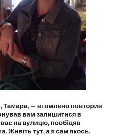
ю, Тамара, — втомлено повторив
онував вам залишитися в
в вас на вулицю, пообіцяв
 Живіть тут, а я сам якось.