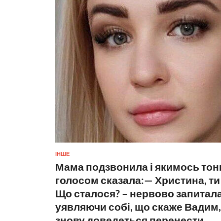
ІНШЕ
Мама подзвонила і якимось то
голосом сказала:— Христина, т
Що сталося? – нервово запитал
уявляючи собі, що скаже Вадим,
знову доведеться перенести.