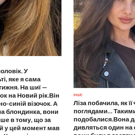
оловік. У
і, яке я сама
тижня. На шиї —
ок на Новий рік.Він
ІНШЕ
Ліза побачила, як ї
о-синій візочок. А
поглядами… Такими 
на блондинка, вони
подобалися.Вона да
ше в тому, що за
дивляться один на 
й у цей момент мав