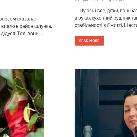
— Ну ось і все, дітки, ваш 
в руках кухонний рушник так
олосом сказала: —
стабільності в її житті. Шес
 впало в район шлунка.
дідуся. Тоді вони …
READ MORE