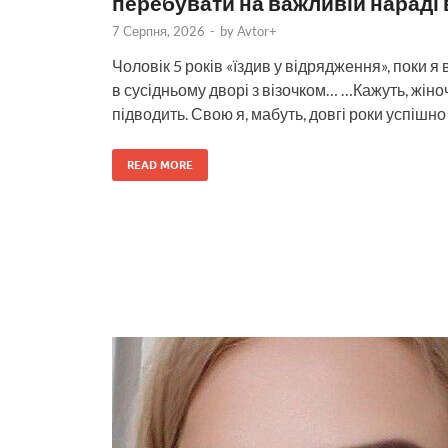
перебувати на важливій нараді 
7 Серпня, 2026
-
by
Avtor+
Чоловік 5 років «їздив у відрядження», поки 
в сусідньому дворі з візочком… …Кажуть, жіноч
підводить. Свою я, мабуть, довгі роки успішн
READ MORE