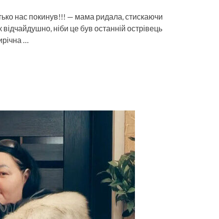
батько нас покинув!!! — мама ридала, стискаючи
 відчайдушно, ніби це був останній острівець
тирічна …