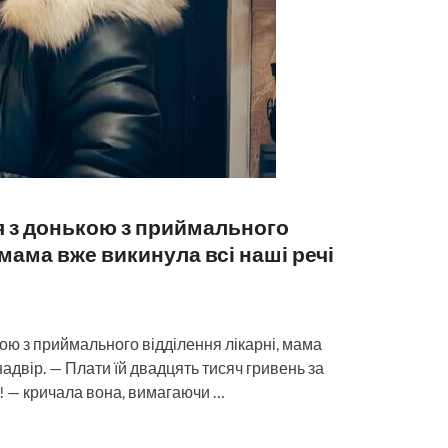
я з донькою з приймального
 мама вже викинула всі наші речі
ою з приймального відділення лікарні, мама
надвір. — Плати їй двадцять тисяч гривень за
 — кричала вона, вимагаючи …