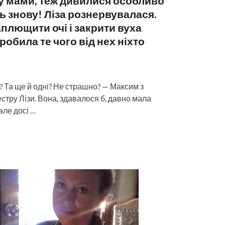
 у мами, теж дивилися особливо
сь знову! Ліза рознервувалася.
аплющити очі і закрити вуха
зробила те чого від нех ніхто
те? Та ще й одні? Не страшно? — Максим з
стру Лізи. Вона, здавалося б, давно мала
але досі …