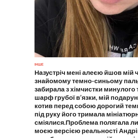
ІНШЕ
Назустріч мені алеєю йшов мій ч
знайомому темно-синьому пальт
забирала з хімчистки минулого 
шарф грубої в’язки, мій подарун
котив перед собою дорогий темн
під руку його тримала мініатюр
сміялися.Проблема полягала ли
моєю версією реальності Андрі