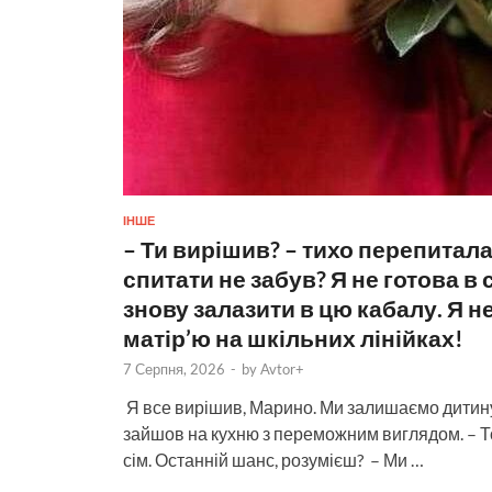
ІНШЕ
– Ти вирішив? – тихо перепитала
спитати не забув? Я не готова в 
знову залазити в цю кабалу. Я н
матір’ю на шкільних лінійках!
7 Серпня, 2026
-
by
Avtor+
Я все вирішив, Марино. Ми залишаємо дитину.
зайшов на кухню з переможним виглядом. – Тоб
сім. Останній шанс, розумієш? – Ми …