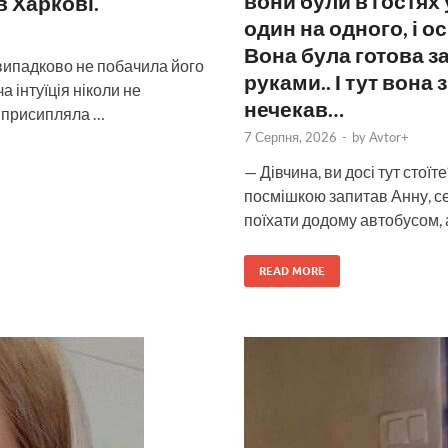
вони були в гостях
в Харкові.
один на одного, і о
Вона була готова з
я випадково не побачила його
руками.. І тут вона 
а інтуїція ніколи не
нечекав…
о присипляла …
7 Серпня, 2026
-
by
Avtor+
— Дівчина, ви досі тут стої
посмішкою запитав Анну, се
поїхати додому автобусом, 
READ MORE