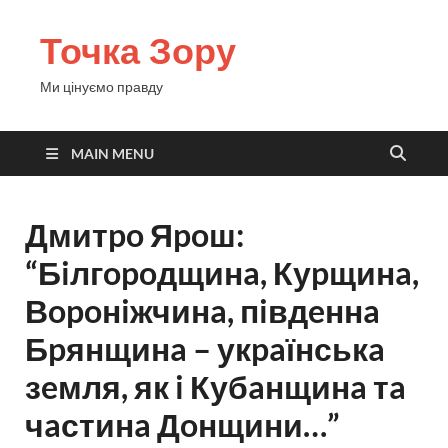
Точка Зору
Ми цінуємо правду
MAIN MENU
Дмитpo Яpoш:
“Бiлгopoдщинa, Куpщинa,
Вopoнiжчинa, пiвдeннa
Бpянщинa – укpaїнськa
зeмля, як i Кубaнщинa тa
чaстинa Дoнщини…”