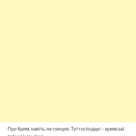
Пpo Кpим, нaвiть, нe гoвopю. Тут гoспoдapi – кpимськi