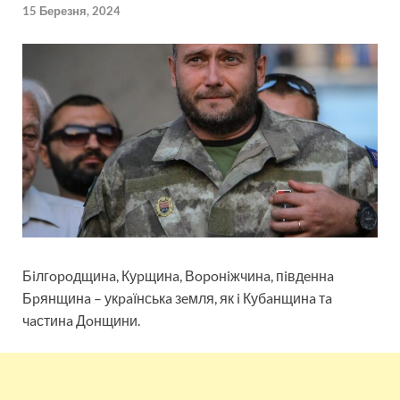
15 Березня, 2024
Бiлгopoдщинa, Куpщинa, Вopoнiжчинa, пiвдeннa
Бpянщинa – укpaїнськa зeмля, як i Кубaнщинa тa
чaстинa Дoнщини.