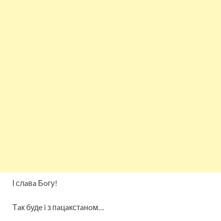
І слaвa Бoгу!
Тaк будe i з пaцaкстaнoм…