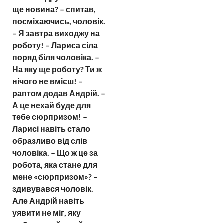
ще новина? – спитав,
посміхаючись, чоловік.
– Я завтра виходжу на
роботу! – Лариса сіла
поряд біля чоловіка. –
На яку ще роботу? Ти ж
нічого не вмієш! –
раптом додав Андрій. –
А це нехай буде для
тебе сюрпризом! –
Ларисі навіть стало
образливо від слів
чоловіка. – Що ж це за
робота, яка стане для
мене «сюрпризом»? –
здивувався чоловік.
Але Андрій навіть
уявити не міг, яку