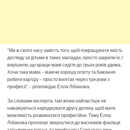
“Ми ж свого часу замість того, щоб покращувати якість
догляду за дітьми в таких закладах, просто закрили їх. І
вирішили, що краще мамі сидіти до трьох років удома.
Хоча така мама – маючи хорошу освіту та бажання
робити кар’єру – просто вилітає через три роки з
професії”, – розповідає Елла Лібанова.
За словами експерта, такі жінки найчастіше не
наважуються народжувати другу дитину, щоб мати
можливість розвиватися професійно. Тому Елла
Лібанова пропонує звернутися до висновків фахівця
з ґендерних питань та професора Гарвардського