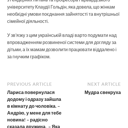
університету Клаудії Гольдін, яка довела, що жінкам
необхідні умови поєднання зайнятості та внутрішньої
сімейної діяльності.
У зв’язку з цим українській владі варто подумати над
впровадженням розвиненої системи для догляду за
дітьми, а їх мамам дозволити працювати віддалено і
за гнучким графіком.
PREVIOUS ARTICLE
NEXT ARTICLE
Лариса повернулася
Мудра свекруха
додому і одразу зайшла
в кімнату до чоловіка. –
Андрію, у мене для тебе
новина! – радісно
сказала дружина. – Яка