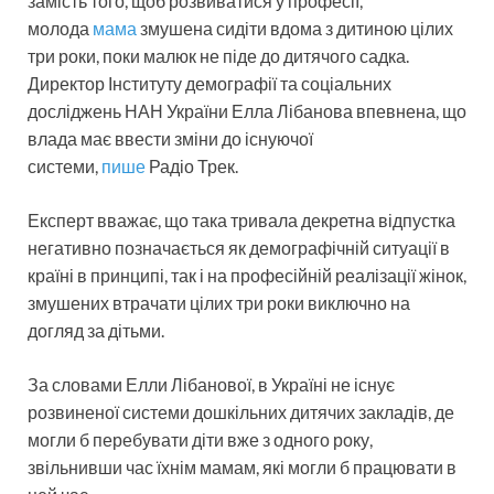
замість того, щоб розвиватися у професії,
молода
мама
змушена сидіти вдома з дитиною цілих
три роки, поки малюк не піде до дитячого садка.
Директор Інституту демографії та соціальних
досліджень НАН України Елла Лібанова впевнена, що
влада має ввести зміни до існуючої
системи,
пише
Радіо Трек.
Експерт вважає, що така тривала декретна відпустка
негативно позначається як демографічній ситуації в
країні в принципі, так і на професійній реалізації жінок,
змушених втрачати цілих три роки виключно на
догляд за дітьми.
За словами Елли Лібанової, в Україні не існує
розвиненої системи дошкільних дитячих закладів, де
могли б перебувати діти вже з одного року,
звільнивши час їхнім мамам, які могли б працювати в