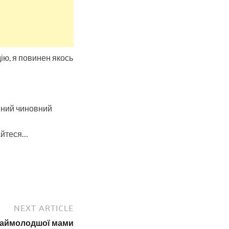
ію, я повинен якось
ійний чиновний
тайтеся…
NEXT ARTICLE
 наймолодшої мами