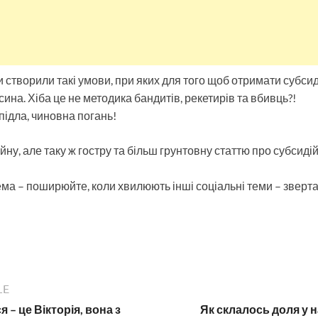
 створили такі умови, при яких для того щоб отримати субсид
ина. Хіба це не методика бандитів, рекетирів та вбивць?!
підла, чиновна погань!
ну, але таку ж гостру та більш грунтовну статтю про субсид
ема – поширюйте, коли хвилюють інші соціальні теми – звер
LE
 – це Вікторія, вона з
Як склалось доля у