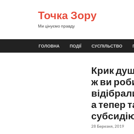
Точка Зору
Ми цінуємо правду
ГОЛОВНА
ПОДІЇ
СУСПІЛЬСТВО
Крик душ
ж ви роб
відібрал
а тепер 
субсиді
28 Березня, 2019