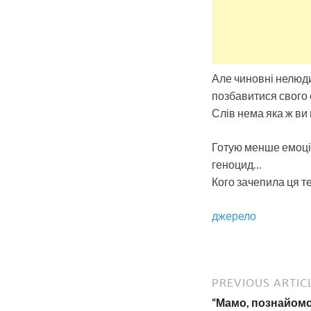
Але чиновні нелюди
позбавитися свого с
Слів нема яка ж ви 
Готую менше емоцій
геноцид…
Кого зачепила ця т
джерело
PREVIOUS ARTIC
“Мамо, познайомся