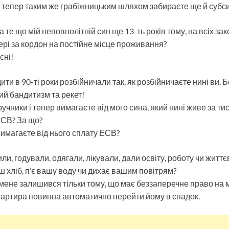
 а тепер таким же грабіжницьким шляхом забираєте ще й субс
За те що мій неповнолітній син ще 13-ть років тому, на всіх за
тері за кордон на постійне місце проживання?
сні!
ти в 90-ті роки розбійничали так, як розбійничаєте нині ви. Бо
ий бандитизм та рекет!
учники і тепер вимагаєте від мого сина, який нині живе за тис
ЄСВ? За що?
вимагаєте від нього сплату ЕСВ?
ли, годували, одягали, лікували, дали освіту, роботу чи житт
аш хліб, п’є вашу воду чи дихає вашим повітрям?
 мене залишився тільки тому, що має беззаперечне право на м
квартира повинна автоматично перейти йому в спадок.