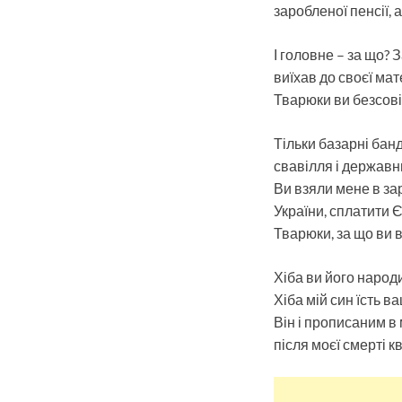
заробленої пенсії,
І головне – за що? 
виїхав до своєї ма
Тварюки ви безсові
Тільки базарні банди
свавілля і державн
Ви взяли мене в зар
України, сплатити 
Тварюки, за що ви 
Хіба ви його народи
Хіба мій син їсть в
Він і прописаним в
після моєї смерті 