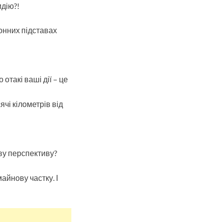
идію?!
конних підставах
 отакі ваші дії – це
ячі кілометрів від
єву перспективу?
айнову частку. І