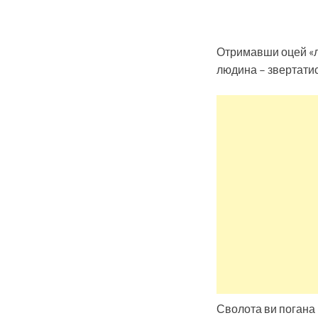
Отримавши оцей «ли
людина – звертатис
Сволота ви погана 