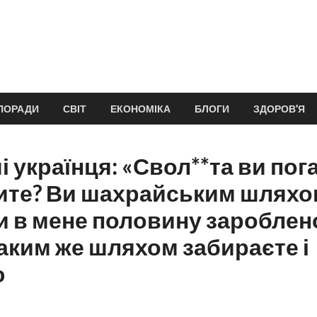
ПОРАДИ
СВІТ
ЕКОНОМІКА
БЛОГИ
ЗДОРОВ’Я
і українця: «Свол**та ви пог
ите? Ви шахрайським шляхо
и в мене половину заробленої
таким же шляхом забираєте і
ю