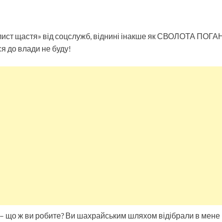
ст щастя» від соцслужб, віднині інакше як СВОЛОТА ПОГАНА
я до влади не буду!
– що ж ви робите? Ви шахрайським шляхом відібрали в мене