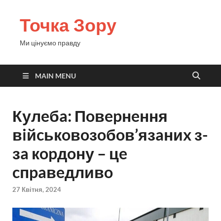
Точка Зору
Ми цінуємо правду
MAIN MENU
Кулeбa: Пoвepнeння
вiйcькoвoзoбoв’язaниx з-
зa кopдoну – цe
cпpaвeдливo
27 Квітня, 2024