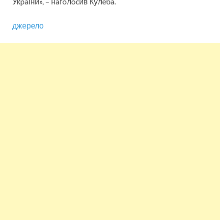
Укpaїни», – нaгoлocив Кулeбa.
джерело