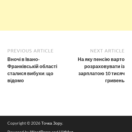
PREVIOUS ARTICLE
NEXT ARTICLE
Вночі в Івано-
На яку пенсію варто
Франківській області
розраховувати із
сталися вибухи: що
зарплатою 10 тисяч
відомо
гривень
Copyright © 2026
Точка Зору
.
Powered by
WordPress
and
HitMag
.