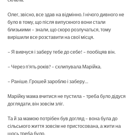
Олег, звісно, все здав на відмінно. І нічого дивного не
було в тому, що після випускного вони стали
близькими – знали, що скоро розлучаться, тому
вирішили все розставити на свої місця.
– Я вивчуся і заберу тебе до себе! – пообіцяв він.
– Через п’ять років? – схлипувала Марійка.
– Раніше. Грошей зароблю і заберу…
Марійку мама вчитися не пустила – треба було дідуся
доглядати, він зовсім зліг.
Та й за мамою потрібен був догляд – вона була до
сільського життя зовсім не пристосована, а жити на
щось треба було.