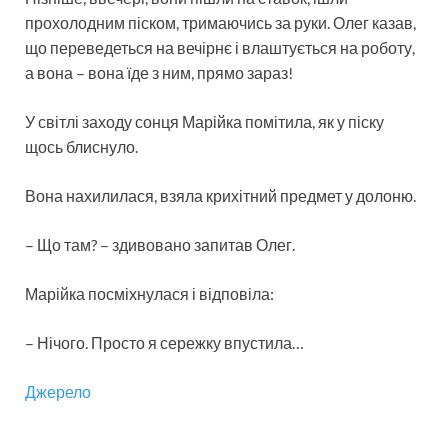
прохолодним піском, тримаючись за руки. Олег казав,
що переведеться на вечірнє і влаштується на роботу,
а вона – вона їде з ним, прямо зараз!
У світлі заходу сонця Марійка помітила, як у піску
щось блиснуло.
Вона нахилилася, взяла крихітний предмет у долоню.
– Що там? – здивовано запитав Олег.
Марійка посміхнулася і відповіла:
– Нічого. Просто я сережку впустила…
Джерело