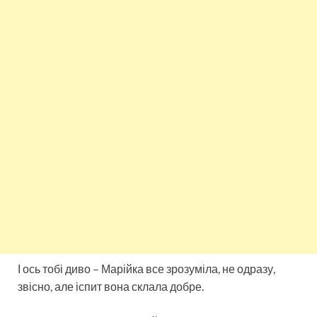
І ось тобі диво – Марійка все зрозуміла, не одразу,
звісно, але іспит вона склала добре.