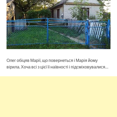
Олег обіцяв Марії, що повернеться і Марія йому
вірила. Хоча всі з цієї її наївності і підсміховувалися…