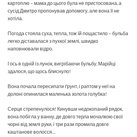
картоплю – мама до цього була не пристосована, а
сусід Дмитро пропонував допомогу, але вона її не
хотіла.
Погода стояла суха, тепла, тож їй пощастило – бульба
легко діставалася з пухкої землі, швидко
наповнювали відро.
І ось в одній із лунок, вигрібаючи бульбу, Марійці
здалося, що щось блиснуло!
Вона почала пересипати ґрунт, і раптом у неї на
долоні опинилася маленька золота голубка!
Серце стрепенулося! Кинувши недокопаний рядок,
вона побігла у ванну, де довго терла мочалкою свої
чорні від землі руки, і три рази промила довге
каштанове волосся…