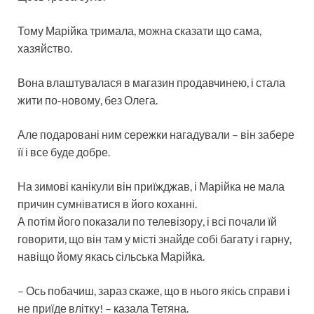
Тому Марійка тримала, можна сказати що сама,
хазяйство.
Вона влаштувалася в магазин продавчинею, і стала
жити по-новому, без Олега.
Але подаровані ним сережки нагадували – він забере
її і все буде добре.
На зимові канікули він приїжджав, і Марійка не мала
причин сумніватися в його коханні.
А потім його показали по телевізору, і всі почали їй
говорити, що він там у місті знайде собі багату і гарну,
навіщо йому якась сільська Марійка.
– Ось побачиш, зараз скаже, що в нього якісь справи і
не приїде влітку! – казала Тетяна.