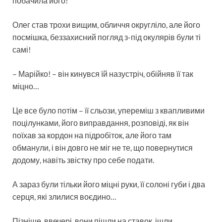
побачила його!
Олег став трохи вищим, обличчя округліло, але його
посмішка, беззахисний погляд з-під окулярів були ті
самі!
– Марійко! – він кинувся їй назустріч, обійняв її так
міцно…
Це все було потім – її сльози, упереміш з квапливими
поцілунками, його виправдання, розповіді, як він
поїхав за кордон на підробіток, але його там
обманули, і він довго не міг не те, що повернутися
додому, навіть звістку про себе подати.
А зараз були тільки його міцні руки, її солоні губи і два
серця, які злилися воєдино…
Пізніше, ввечері, вони пішли на ставок, ішли