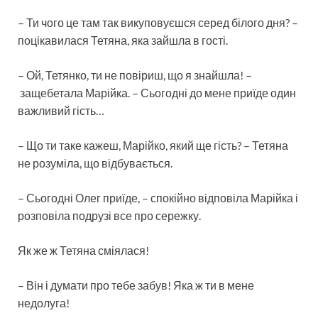
– Ти чого це там так викуповуєшся серед білого дня? –
поцікавилася Тетяна, яка зайшла в гості.
– Ой, Тетянко, ти не повіриш, що я знайшла! –
защебетала Марійка. – Сьогодні до мене приїде один
важливий гість…
– Що ти таке кажеш, Марійко, який ще гість? – Тетяна
не розуміла, що відбувається.
– Сьогодні Олег приїде, – спокійно відповіла Марійка і
розповіла подрузі все про сережку.
Як же ж Тетяна сміялася!
– Він і думати про тебе забув! Яка ж ти в мене
недолуга!