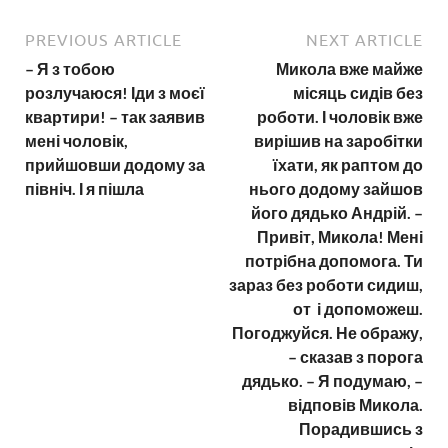
PREVIOUS ARTICLE
NEXT ARTICLE
– Я з тобою
Микола вже майже
розлучаюся! Іди з моєї
місяць сидів без
квартири! – так заявив
роботи. І чоловік вже
мені чоловік,
вирішив на заробітки
прийшовши додому за
їхати, як раптом до
північ. І я пішла
нього додому зайшов
його дядько Андрій. –
Привіт, Микола! Мені
потрібна допомога. Ти
зараз без роботи сидиш,
от і допоможеш.
Погоджуйся. Не ображу,
– сказав з порога
дядько. – Я подумаю, –
відповів Микола.
Порадившись з