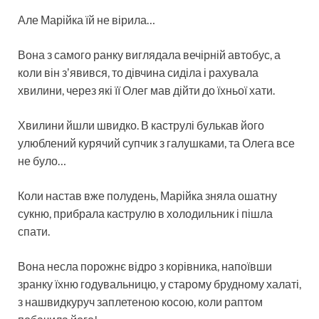
Але Марійка їй не вірила…
Вона з самого ранку виглядала вечірній автобус, а
коли він зʼявився, то дівчина сиділа і рахувала
хвилини, через які її Олег мав дійти до їхньої хати.
Хвилини йшли швидко. В каструлі булькав його
улюблений курячий супчик з галушками, та Олега все
не було…
Коли настав вже полудень, Марійка зняла ошатну
сукню, прибрала каструлю в холодильник і пішла
спати.
Вона несла порожнє відро з корівника, напоївши
зранку їхню годувальницю, у старому брудному халаті,
з нашвидкуруч заплетеною косою, коли раптом