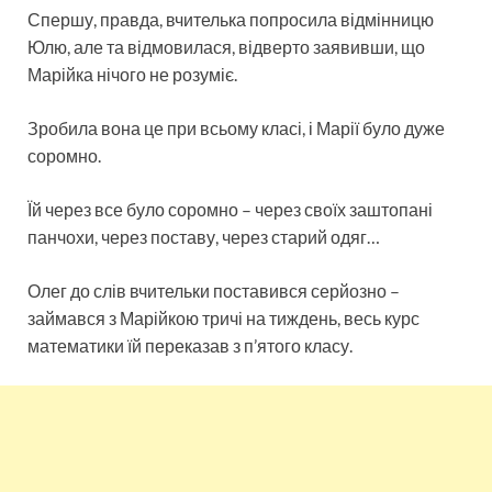
Спершу, правда, вчителька попросила відмінницю
Юлю, але та відмовилася, відверто заявивши, що
Марійка нічого не розуміє.
Зробила вона це при всьому класі, і Марії було дуже
соромно.
Їй через все було соромно – через своїх заштопані
панчохи, через поставу, через старий одяг…
Олег до слів вчительки поставився серйозно –
займався з Марійкою тричі на тиждень, весь курс
математики їй переказав з п’ятого класу.