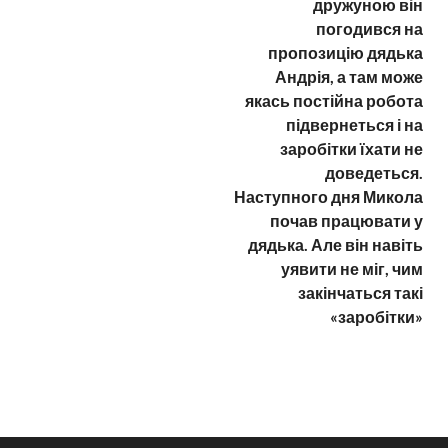
дружуною він
погодився на
пропозицію дядька
Андрія, а там може
якась постійна робота
підвернеться і на
заробітки їхати не
доведеться.
Наступного дня Микола
почав працювати у
дядька. Але він навіть
уявити не міг, чим
закінчаться такі
«заробітки»