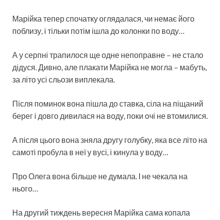
Марійка тепер спочатку оглядалася, чи немає його
поблизу, і тільки потім ішла до колонки по воду…
А у серпні трапилося ще одне непоправне – не стало
дідуся. Дивно, але плакати Марійка не могла – мабуть,
за літо усі сльози виплекала.
Після поминок вона пішла до ставка, сіла на піщаний
берег і довго дивилася на воду, поки очі не втомилися.
А після цього вона зняла другу голубку, яка все літо на
самоті пробула в неї у вусі, і кинула у воду…
Про Олега вона більше не думала. І не чекала на
нього…
На другий тиждень вересня Марійка сама копала