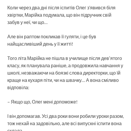
Коли через два дні після іспитів Олег з’явився біля
хвіртки, Марійка подумала, що він підручник свій
забув у неї, чи що…
Але він раптом покликав її гуляти, і це був
найщасливіший день у її житті!
Того літа Марійка не пішла в училище після девʼятого
класу, як планувала раніше, а продовжила навчання у
школі, незважаючи на боязкі слова директорки, що їй
краще на кухаря піти, чи на швачку… А вона сміливо
відповіла:
– Якщо що, Олег мені допоможе!
І він допомагав. Усі два роки вони робили уроки разом,
тож нехай на задовільно, але всі випускні іспити вона
склала.