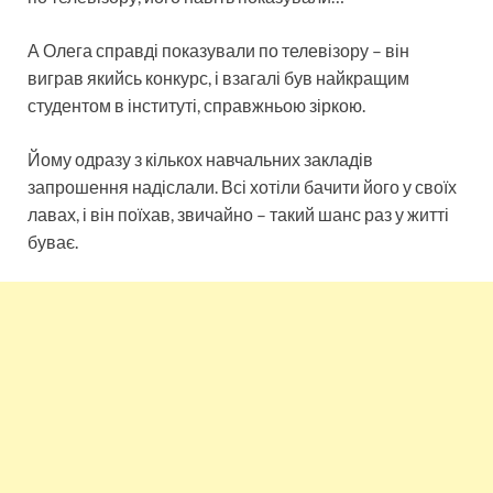
А Олега справді показували по телевізору – він
виграв якийсь конкурс, і взагалі був найкращим
студентом в інституті, справжньою зіркою.
Йому одразу з кількох навчальних закладів
запрошення надіслали. Всі хотіли бачити його у своїх
лавах, і він поїхав, звичайно – такий шанс раз у житті
буває.