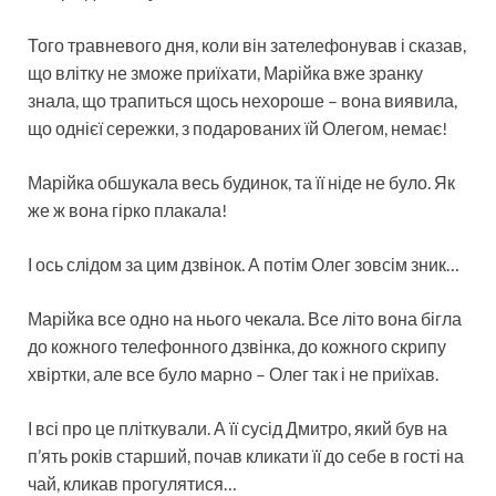
Того травневого дня, коли він зателефонував і сказав,
що влітку не зможе приїхати, Марійка вже зранку
знала, що трапиться щось нехороше – вона виявила,
що однієї сережки, з подарованих їй Олегом, немає!
Марійка обшукала весь будинок, та її ніде не було. Як
же ж вона гірко плакала!
І ось слідом за цим дзвінок. А потім Олег зовсім зник…
Марійка все одно на нього чекала. Все літо вона бігла
до кожного телефонного дзвінка, до кожного скрипу
хвіртки, але все було марно – Олег так і не приїхав.
І всі про це пліткували. А її сусід Дмитро, який був на
п’ять років старший, почав кликати її до себе в гості на
чай, кликав прогулятися…