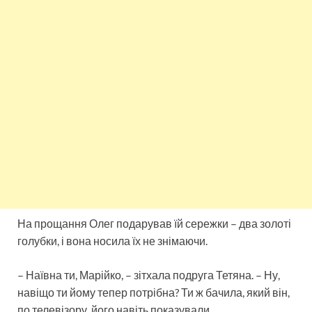
На прощання Олег подарував їй сережки – два золоті
голубки, і вона носила їх не знімаючи.
– Наївна ти, Марійко, – зітхала подруга Тетяна. – Ну,
навіщо ти йому тепер потрібна? Ти ж бачила, який він,
по телевізору, його навіть показували…