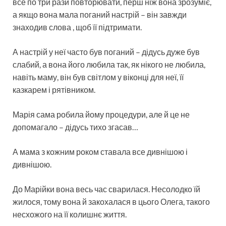
все по три рази повторювати, перш ніж вона зрозуміє,
а якщо вона мала поганий настрій – він завжди
знаходив слова , щоб її підтримати.
А настрій у неї часто був поганий – дідусь дуже був
слабий, а вона його любила так, як нікого не любила,
навіть маму, він був світлом у віконці для неї, її
казкарем і рятівником.
Марія сама робила йому процедури, але й це не
допомагало – дідусь тихо згасав…
А мама з кожним роком ставала все дивнішою і
дивнішою.
До Марійки вона весь час сварилася. Несолодко їй
жилося, тому вона й закохалася в цього Олега, такого
несхожого на її колишнє життя.