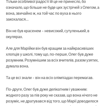
Тільки особливої радості їй це не принесло, бо
означало, що більше не буде цих зустрічей з Олегом, а
вона, звичайно ж, на той час по вуха в нього
закохалася…
Він не був красенем – невисокий, сутуленький, в
окулярах.
Але для Марійки він був кращим за найкрасивіших
хлопців у школі, тому що, по-перше, Олег був дуже
розумним. Розумнішим за всіх вчителів, разом узятих,
думала вона.
Та це всі знали – він на всіх олімпіадах перемагав.
По-друге, Олег був дуже делікатним і уважним:
жодного разу за пів року не сказав, що вона нічого не
розуміє, не дратувався від того, що Марії доводилося