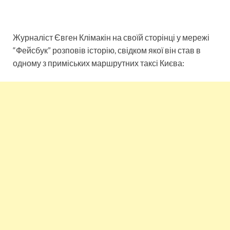
Журналіст Євген Клімакін на своїй сторінці у мережі
“Фейсбук” розповів історію, свідком якої він став в
одному з приміських маршрутних таксі Києва: