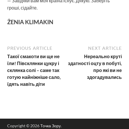
— Завдяки вам моя країна існує. Дякую. Заберіть
гроші, сідайте.
ŻENIA KLIMAKIN
PREVIOUS ARTICLE
NEXT ARTICLE
Такої смакоти ви ще не
Нереально круті
їли! Півсклянки цукру і
здатності оцту в побуті,
склянка солі – саме так
про які ви не
готую найніжніше сало,
здогадувались
їдять навіть діти
Copyright © 2026
Точка Зору
.