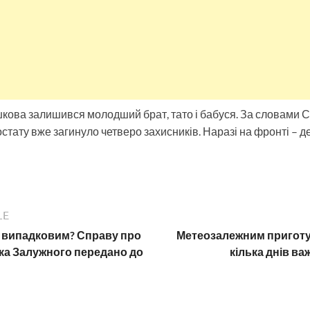
кова залишився молодший брат, тато і бабуся. За словами С
остату вже загинуло четверо захисників. Наразі на фронті – 
LE
 випадковим? Справу про
Метеозалежним приготу
ка Залужного передано до
кілька днів ва