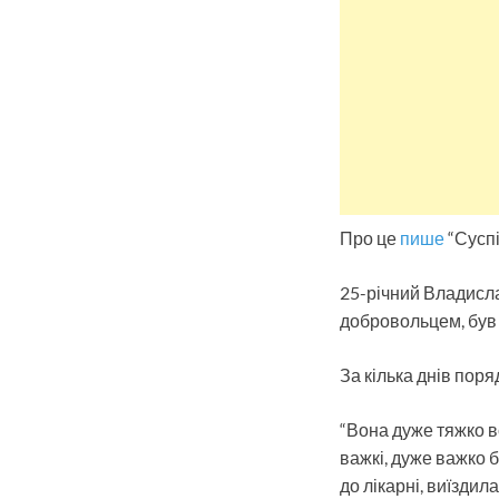
Про це
пише
“Суспі
25-річний Владисла
добровольцем, був 
За кілька днів пор
“Вона дуже тяжко в
важкі, дуже важко б
до лікарні, виїздил