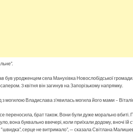
льне”.
в був уродженцем села Манухівка Новослобідської громади.
сапером. 3 квітня він загинув на Запорізькому напрямку.
яд з могилою Владислава з’явилась могила його мами – Віталі
се переносила, брат також. Вони були дуже морально вбиті.
уло, вона буквально ввечері, коли приїхали додому, вночі їй с
а “швидка”, серце не витримало”, — сказала Світлана Малишев