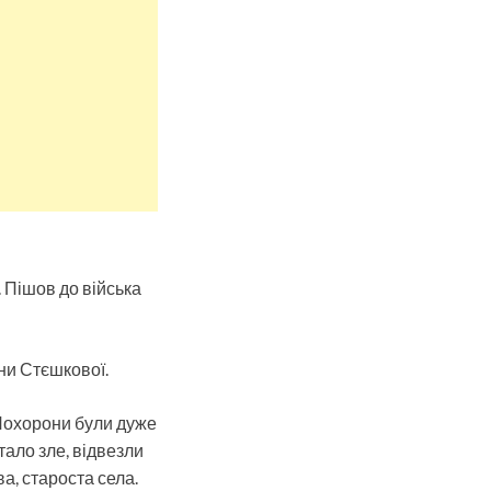
 Пішов до війська
ни Стєшкової.
 Похорони були дуже
тало зле, відвезли
а, староста села.