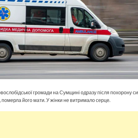
овослобідської громади на Сумщині одразу після похорону си
 померла його мати. У жінки не витримало серце.