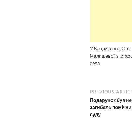
У Владислава Стєш
Малишевої, зі стар
села.
PREVIOUS ARTIC
Подарунок був не
загибель помічни
суду