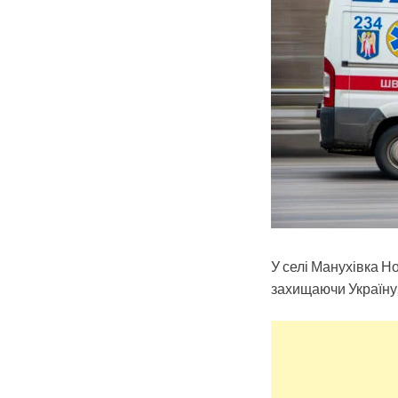
У селі Манухівка Н
захищаючи Україну,