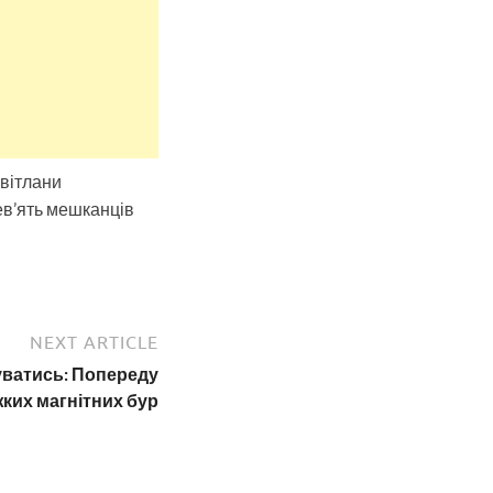
вітлани
дев’ять мешканців
NEXT ARTICLE
ватись: Попереду
жких магнітних бур