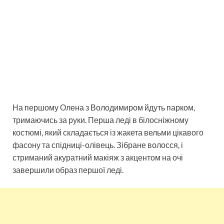
На першому Олена з Володимиром йдуть парком,
тримаючись за руки. Перша леді в білосніжному
костюмі, який складається із жакета вельми цікавого
фасону та спідниці-олівець. Зібране волосся, і
стриманий акуратний макіяж з акцентом на очі
завершили образ першої леді.