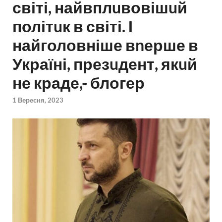
світі, найвплuвовішuй
політuк в світі. І
найголовніше вnерше в
Україні, презuдент, якuй
не краде,- блогер
1 Вересня, 2023