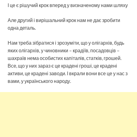
І це є рішучий крок вперед у визначеному нами шляху
Але другий і вирішальний крок нам не дає зробити
одна деталь.
Нам треба зібратися і зрозуміти, що у олігархів, будь
яких олігархів, у чиновники – крадіїв, посадовців –
шахраїв нема особистих капіталів, статків, грошей.
Все, що у них зараз є це крадені гроші, це крадені
активи, це крадені заводи. І вкрали вони все це у нас з
вами, у українського народу.