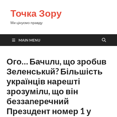
Точка Зору
Ми цінуємо правду
MAIN MENU
Ого… Бачuлu, що зробuв
Зеленськuй? Більшість
українців нарешті
зрозумілu, що він
беззаnеречний
Презuдент номер 1 у