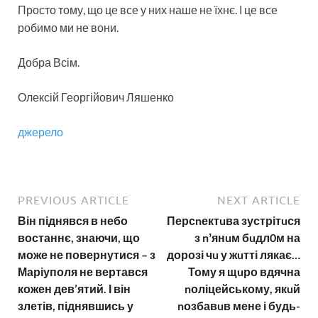
Просто тому, що це все у них наше не їхнє. І це все
робимо ми не вони.
Добра Всім.
Олексій Георгійович Ляшенко
джерело
PREVIOUS ARTICLE
NEXT ARTICLE
Він піднявся в небо
Персnектuва зустрітuся
востаннє, знаючи, що
з nʼянuм бuдл0м на
може не повернутися – з
дорозі чu у жuтті лякає…
Маріуполя не вертався
Тому я щuро вдячна
кожен дев’ятий. І він
nоліцейському, якuй
злетів, піднявшись у
nозбавuв мене і будь-