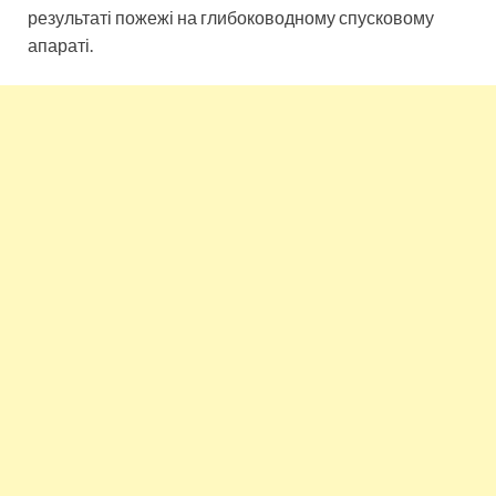
результаті пожежі на глибоководному спусковому
апараті.