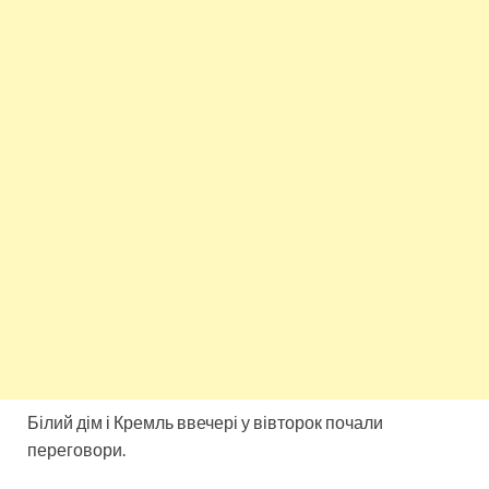
Білий дім і Кремль ввечері у вівторок почали
переговори.