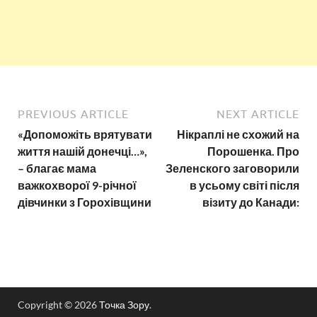
PREVIOUS ARTICLE
NEXT ARTICLE
«Допоможіть врятувати
Нікраплі не схожий на
життя нашій донечці…»,
Порошенка. Про
– благає мама
Зеленского заговорили
важкохворої 9-річної
в усьому світі після
дівчинки з Горохівщини
візиту до Канади:
Copyright © 2026
Точка Зору
.