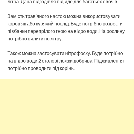
літра. Дана підгодівля підійде для багатьох овочів.
Замість трав’яного настою можна використовувати
коров’як або курячий послід. Буде потрібно розвести
півбанки перепрілого гною на відро води. На рослину
потрібно вилити по літру.
Також можна застосувати нітрофоску. Буде потрібно
на відро води 2 столові ложки добрива. Підживлення
потрібно проводити під корінь.