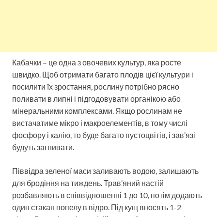
Кабачки – це одна з овочевих культур, яка росте
швидко. Щоб отримати багато плодів цієї культури і
посилити їх зростання, рослину потрібно рясно
поливати в липні і підгодовувати органікою або
мінеральними комплексами. Якщо рослинам не
вистачатиме мікро і макроелементів, в тому числі
фосфору і калію, то буде багато пустоцвітів, і зав’язі
будуть загнивати.
Піввідра зеленої маси заливають водою, залишають
для бродіння на тиждень. Трав’яний настій
розбавляють в співвідношенні 1 до 10, потім додають
один стакан попелу в відро. Під кущ вносять 1-2