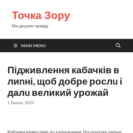
Точка Зору
Ми цінуємо правду
MAIN MENU
Підживлення кабачків в
лиnні, щоб добре рослu і
далu великий урожай
1 Липня, 2023
Кабачки вимогливі до харчування. На початку липня