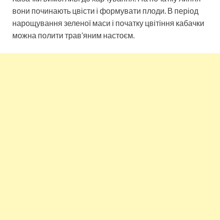
вони починають цвісти і формувати плоди. В період
нарощування зеленої маси і початку цвітіння кабачки
можна полити трав’яним настоєм.