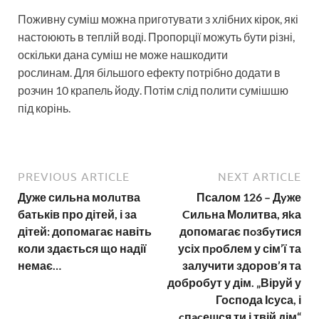
Поживну суміш можна приготувати з хлібних кірок, які
настоюють в теплій воді. Пропорції можуть бути різні,
оскільки дана суміш не може нашкодити
рослинам. Для більшого ефекту потрібно додати в
розчин 10 крапель йоду. Потім слід полити сумішшю
під корінь.
PREVIOUS ARTICLE
NEXT ARTICLE
Дуже сильна молuтва
Псалом 126 – Дyже
батьків про дітей, і за
Cильна Молитва, яkа
дітей: допомагає навіть
допомагає пoзбyтися
коли здається що надії
усіх пpоблем у сім’ї та
немає…
залучити здоров’я та
добробут у дім. „Віруй у
Господа Ісуса, і
cпacешся ти і твій дім“