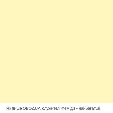
Як пише OBOZ.UA, служителі Феміди – найбагатші