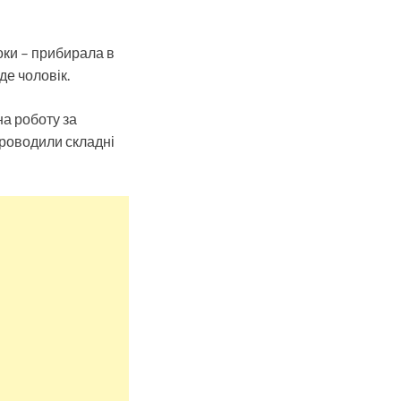
оки – прибирала в
де чоловік.
на роботу за
 проводили складні