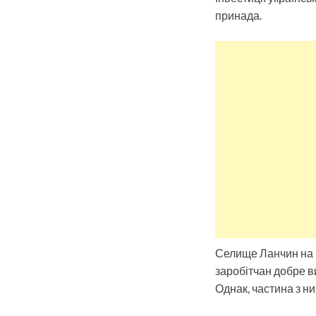
принада.
Селище Ланчин на П
заробітчан добре в
Однак, частина з ни