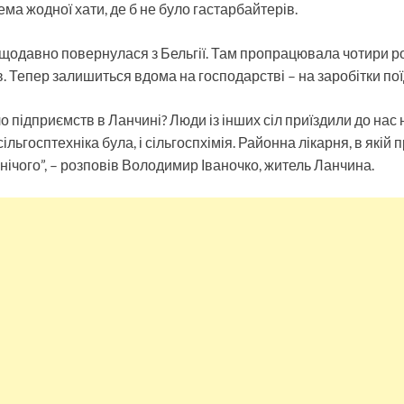
ема жодної хати, де б не було гастарбайтерів.
щодавно повернулася з Бельгії. Там пропрацювала чотири р
. Тепер залишиться вдома на господарстві – на заробітки пої
о підприємств в Ланчині? Люди із інших сіл приїздили до нас 
 сільгосптехніка була, і сільгоспхімія. Районна лікарня, в якій
 нічого”, – розповів Володимир Іваночко, житель Ланчина.