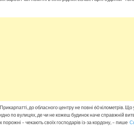
рикарпатті, до обласного центру не повні 60 кілометрів. Що у
идно по вулицях, де чи не кожеш будинок наче справжній вит
х порожні – чекають своїх господарів із-за кордону, – пише
Сь