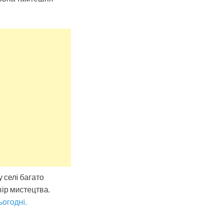
 селі багато
вір мистецтва.
огодні.