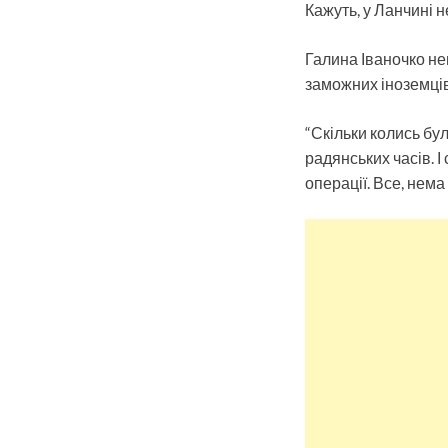
Кажуть, у Ланчині н
Галина Іваночко не
заможних іноземців
“Скільки колись бул
радянських часів. І
операції. Все, нема