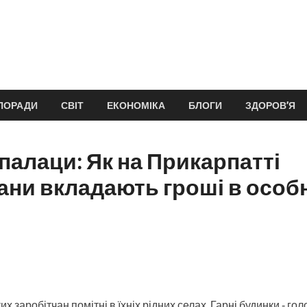
ПОРАДИ
СВІТ
ЕКОНОМІКА
БЛОГИ
ЗДОРОВ’Я
палаци: Як на Прикарпатті
ани вкладають гроші в особ
ких заробітчан помітні в їхніх рідних селах. Гарні будинки ‑ г