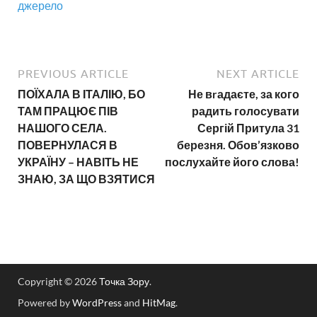
джерело
PREVIOUS ARTICLE
NEXT ARTICLE
ПОЇХАЛА В ІТАЛІЮ, БО
Не вrадаєте, за кого
ТАМ ПРАЦЮЄ ПІВ
радить голосувати
НАШОГО СЕЛА.
Сергій Притула 31
ПОВЕРНУЛАСЯ В
березня. Обов’язково
УКРАЇНУ – НАВІТЬ НЕ
послухайте його слова!
ЗНАЮ, ЗА ЩО ВЗЯТИСЯ
Copyright © 2026
Точка Зору
.
Powered by
WordPress
and
HitMag
.