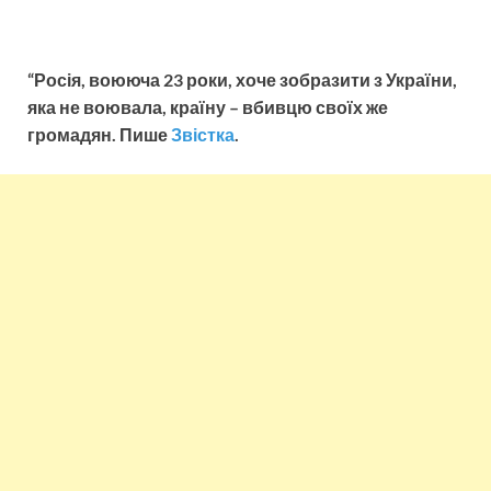
“Росія, воююча 23 роки, хоче зобразити з України,
яка не воювала, країну – вбивцю своїх же
громадян. Пише
Звістка
.