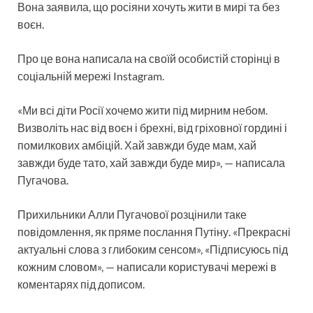
Вона заявила, що росіяни хочуть жити в мирі та без
воєн.
Про це вона написала на своїй особистій сторінці в
соціальній мережі Instagram.
«Ми всі діти Росії хочемо жити під мирним небом.
Визволіть нас від воєн і брехні, від гріховної гордині і
помилкових амбіцій. Хай завжди буде мам, хай
завжди буде тато, хай завжди буде мир», — написала
Пугачова.
Прихильники Алли Пугачової розцінили таке
повідомлення, як пряме послання Путіну. «Прекрасні
актуальні слова з глибоким сенсом», «Підписуюсь під
кожним словом», — написали користувачі мережі в
коментарях під дописом.