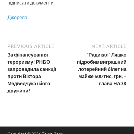
підписати документи.
Джерело
PREVIOUS ARTICLE
NEXT ARTICLE
За фінансування
“Радикал” Ляшко
тероризму! РНБО
підробив виграшний
запровадила санкції
лотерейний білет на
проти Віктора
майже 600 тис. грн, –
Медведчука і його
глава НАЗК
дружини!
Copyright © 2026
Точка Зору
.