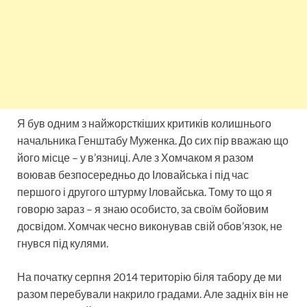
Я був одним з найжорсткіших критиків колишнього
начальника Генштабу Муженка. До сих пір вважаю що
його місце – у в’язниці. Але з Хомчаком я разом
воював безпосередньо до Іловайська і під час
першого і другого штурму Іловайська. Тому то що я
говорю зараз – я знаю особисто, за своїм бойовим
досвідом. Хомчак чесно виконував свій обов’язок, не
гнувся під кулями.
На початку серпня 2014 територію біля табору де ми
разом перебували накрило градами. Але задніх він не