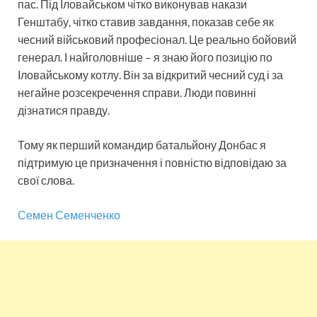
пас. Під Іловайськом чітко виконував накази
Генштабу, чітко ставив завдання, показав себе як
чесний військовий професіонал. Це реально бойовий
генерал. І найголовніше – я знаю його позицію по
Іловайському котлу. Він за відкритий чесний суд і за
негайне розсекречення справи. Люди повинні
дізнатися правду.
Тому як перший командир батальйону Донбас я
підтримую це призначення і повністю відповідаю за
свої слова.
Семен Семенченко