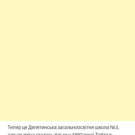
Тепер це Делятинська загальноосвітня школа №3,
але ця зміна сталась тільки у 1993 році! Тобто в