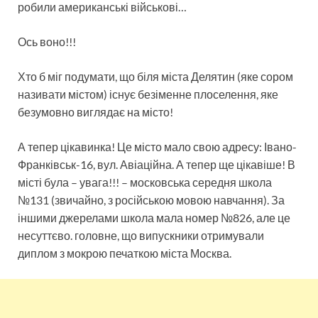
робили американські військові…
Ось воно!!!
Хто б міг подумати, що біля міста Делятин (яке сором
називати містом) існує безіменне плоселення, яке
безумовно виглядає на місто!
А тепер цікавинка! Це місто мало свою адресу: Івано-
Франківськ-16, вул. Авіаційна. А тепер ще цікавіше! В
місті була – увага!!! – московська середня школа
№131 (звичайно, з російською мовою навчання). За
іншими джерелами школа мала номер №826, але це
несуттєво. головне, що випускники отримували
диплом з мокрою печаткою міста Москва.