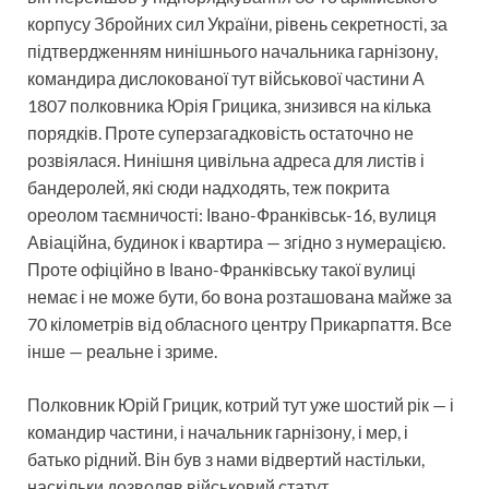
корпусу Збройних сил України, рівень секретності, за
підтвердженням нинішнього начальника гарнізону,
командира дислокованої тут військової частини А
1807 полковника Юрія Грицика, знизився на кілька
порядків. Проте суперзагадковість остаточно не
розвіялася. Нинішня цивільна адреса для листів і
бандеролей, які сюди надходять, теж покрита
ореолом таємничості: Івано-Франківськ-16, вулиця
Авіаційна, будинок і квартира — згідно з нумерацією.
Проте офіційно в Івано-Франківську такої вулиці
немає і не може бути, бо вона розташована майже за
70 кілометрів від обласного центру Прикарпаття. Все
інше — реальне і зриме.
Полковник Юрій Грицик, котрий тут уже шостий рік — і
командир частини, і начальник гарнізону, і мер, і
батько рідний. Він був з нами відвертий настільки,
наскільки дозволяв військовий статут.