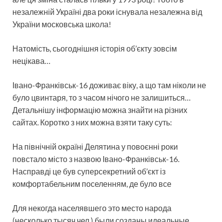
незалежній Україні два роки існувала незалежна від
України московська школа!
Натомість, сьогоднішня історія об’єкту зовсім
нецікава…
Івано-Франківськ-16 доживає віку, а що там ніколи не
було цвинтаря, то з часом нічого не залишиться…
Детальнішу інформацію можна знайти на різних
сайтах. Коротко з них можна взяти таку суть:
На північній окраїні Делятина у повоєнні роки
повстало місто з назвою Івано-Франківськ-16.
Насправді це був суперсекретний об’єкт із
комфортабельним поселенням, де було все
Для некогда населявшего это место народа
(несколько тысяч чел.) были созданы идеальные