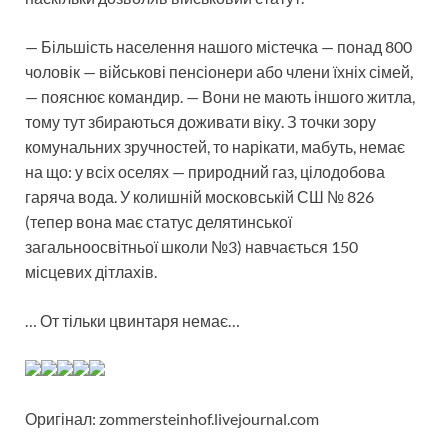
— Більшість населення нашого містечка — понад 800
чоловік — військові пенсіонери або члени їхніх сімей,
— пояснює командир. — Вони не мають іншого житла,
тому тут збираються доживати віку. З точки зору
комунальних зручностей, то нарікати, мабуть, немає
на що: у всіх оселях — природний газ, цілодобова
гаряча вода. У колишній московській СШ № 826
(тепер вона має статус делятинської
загальноосвітньої школи №3) навчається 150
місцевих дітлахів.
… От тільки цвинтаря немає…
Оригінал: zommersteinhof.livejournal.com