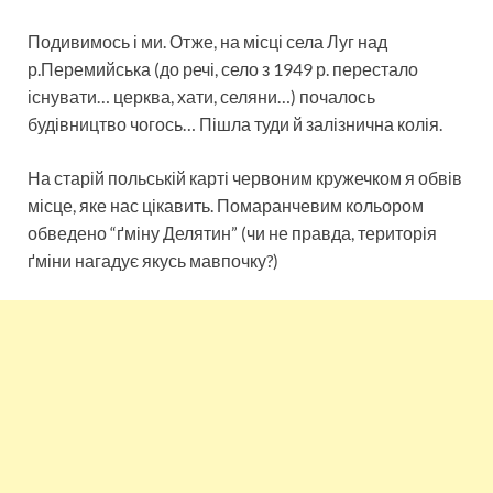
Подивимось і ми. Отже, на місці села Луг над
р.Перемийська (до речі, село з 1949 р. перестало
існувати… церква, хати, селяни…) почалось
будівництво чогось… Пішла туди й залізнична колія.
На старій польській карті червоним кружечком я обвів
місце, яке нас цікавить. Помаранчевим кольором
обведено “ґміну Делятин” (чи не правда, територія
ґміни нагадує якусь мавпочку?)