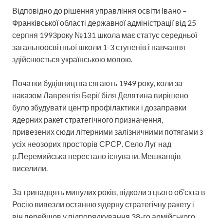
Відповідно до рішення управління освіти Івано –
Франківської області державної адміністрації від 25
серпня 1993року №131 школа має статус середньої
загальноосвітньої школи 1-3 ступенів і навчання
здійснюється українською мовою.
Початки будівництва сягають 1949 року, коли за
наказом Лаврентія Берії біля Делятина вирішено
було збудувати центр профілактики і дозаправки
ядерних ракет стратегічного призначення,
привезених сюди літерними залізничними потягами з
усіх неозорих просторів СРСР. Село Луг над
р.Перемийська перестало існувати. Мешканців
виселили.
За тринадцять минулих років, відколи з цього об’єкта в
Росію вивезли останню ядерну стратегічну ракету і
він перейшов у підпорядкування 38-го армійського