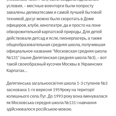
условия, – местные военторги были попросту
завалены деликатесами и самой лучшей бытовой
техникой, досуг можно было скоротать в Доме
офицеров, клубе, кинотеатре, да и просто на лоне
обворожительной карпатской природы. Для детей
действовали детсад и ясли, пионерлагерь, а также
общеобразовательная средняя школа, получившая
официальное название “Московская средняя школа
№131” (ныне Делятинская средняя школа №3), – вот
такой своеобразный кусочек Москвы в Украинских
Карпатах…
Делятинська загальноосвітня школа 1-3 ступенів №3
заснована 1-го вересня 1959року на території
колишнього села Луг. До 1993 року вона іменувалася
як Московська середня школа №131 і навчання
здійснювалося російською мовою.