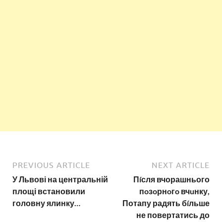
PREVIOUS ARTICLE
NEXT ARTICLE
У Львові на центральній
Пíсля вчорашнього
площі встановили
пoзoрнoгo вчuнку,
головну ялинку…
Потапу радять бíльше
не повертатись до