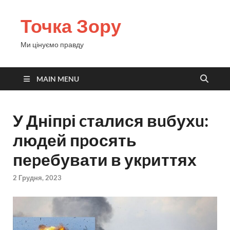
Точка Зору
Ми цінуємо правду
MAIN MENU
У Дніпpі cталися вuбухu:
людей пpосять
пеpебувати в укpиттях
2 Грудня, 2023