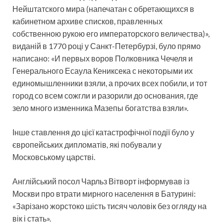
Нейштатского мира (напечатан с обретающихся в
кабинетном архиве списков, правленных
собственною рукою его императорского величества)»,
виданій в 1770 році у Санкт-Петербурзі, було прямо
написано: «И первых воров Полковника Чечеля и
Генерального Есаула Кениксека с некоторыми их
единомышленники взяли, а прочих всех побили, и тот
город со всем сожгли и разорили до основания, где
зело много изменника Мазепы богатства взяли».
Інше ставлення до цієї катастрофічної події було у
європейських дипломатів, які побували у
Московському царстві.
Англійський посол Чарльз Вітворт інформував із
Москви про втрати мирного населення в Батурині:
«Зарізано жорстоко шість тисяч чоловік без огляду на
вік і стать».