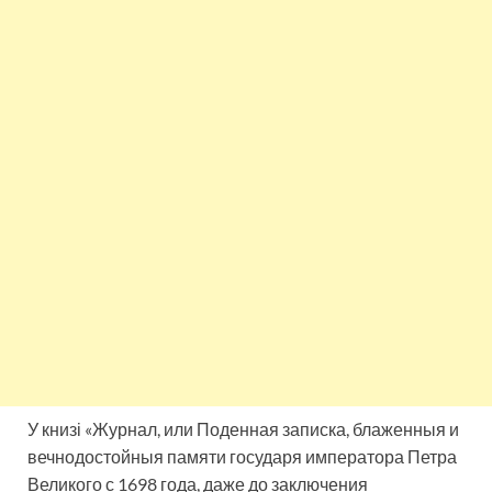
У книзі «Журнал, или Поденная записка, блаженныя и
вечнодостойныя памяти государя императора Петра
Великого с 1698 года, даже до заключения