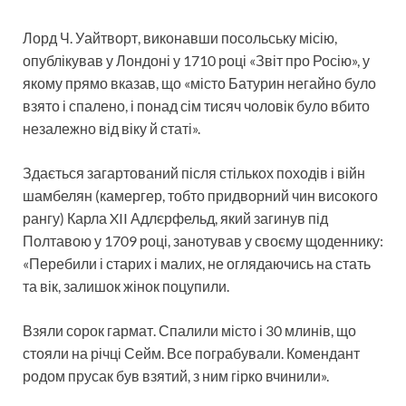
Лорд Ч. Уайтворт, виконавши посольську місію,
опублікував у Лондоні у 1710 році «Звіт про Росію», у
якому прямо вказав, що «місто Батурин негайно було
взято і спалено, і понад сім тисяч чоловік було вбито
незалежно від віку й статі».
Здається загартований після стількох походів і війн
шамбелян (камергер, тобто придворний чин високого
рангу) Карла XII Адлєрфельд, який загинув під
Полтавою у 1709 році, занотував у своєму щоденнику:
«Перебили і старих і малих, не оглядаючись на стать
та вік, залишок жінок поцупили.
Взяли сорок гармат. Спалили місто і 30 млинів, що
стояли на річці Сейм. Все пограбували. Комендант
родом прусак був взятий, з ним гірко вчинили».