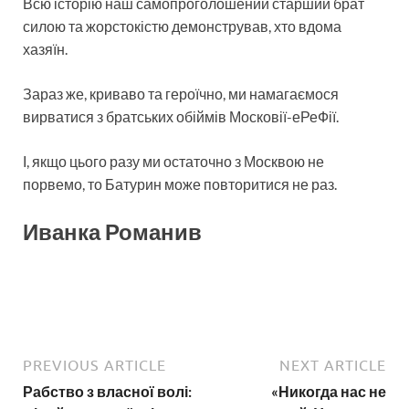
Всю історію наш самопроголошений старший брат
силою та жорстокістю демонстрував, хто вдома
хазяїн.
Зараз же, криваво та героїчно, ми намагаємося
вирватися з братських обіймів Московії-еРеФії.
І, якщо цього разу ми остаточно з Москвою не
порвемо, то Батурин може повторитися не раз.
Иванка Романив
PREVIOUS ARTICLE
NEXT ARTICLE
Рабство з власної волі:
«Никогда нас не