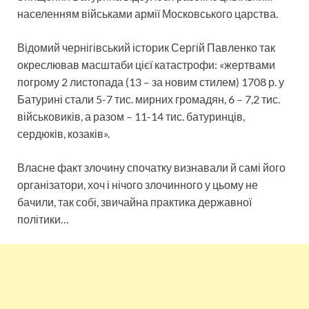
населенням військами армії Московського царства.
Відомий чернігівський історик Сергій Павленко так
окреслював масштаби цієї катастрофи: «жертвами
погрому 2 листопада (13 – за новим стилем) 1708 р. у
Батурині стали 5-7 тис. мирних громадян, 6 – 7,2 тис.
військовиків, а разом – 11-14 тис. батуринців,
сердюків, козаків».
Власне факт злочину спочатку визнавали й самі його
організатори, хоч і нічого злочинного у цьому не
бачили, так собі, звичайна практика державної
політики…