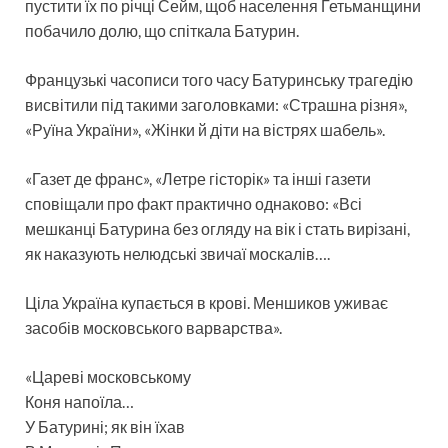
пустити їх по річці Сейм, щоб населення Гетьманщини
побачило долю, що спіткала Батурин.
Французькі часописи того часу Батуринську трагедію
висвітили під такими заголовками: «Страшна різня»,
«Руїна України», «Жінки й діти на вістрях шабель».
«Газет де франс», «Летре гісторік» та інші газети
сповіщали про факт практично однаково: «Всі
мешканці Батурина без огляду на вік і стать вирізані,
як наказують нелюдські звичаї москалів….
Ціла Україна купається в крові. Меншиков уживає
засобів московського варварства».
«Цареві московському
Коня напоїла…
У Батурині; як він їхав