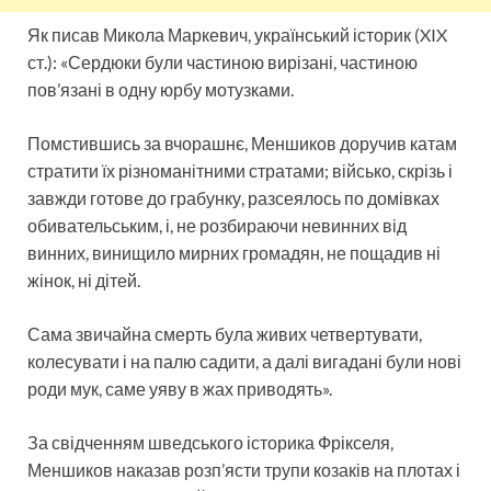
Як писав Микола Маркевич, український історик (XIX
ст.): «Сердюки були частиною вирізані, частиною
пов’язані в одну юрбу мотузками.
Помстившись за вчорашнє, Меншиков доручив катам
стратити їх різноманітними стратами; військо, скрізь і
завжди готове до грабунку, разсеялось по домівках
обивательським, і, не розбираючи невинних від
винних, винищило мирних громадян, не пощадив ні
жінок, ні дітей.
Сама звичайна смерть була живих четвертувати,
колесувати і на палю садити, а далі вигадані були нові
роди мук, саме уяву в жах приводять».
За свідченням шведського історика Фрікселя,
Меншиков наказав розп’ясти трупи козаків на плотах і