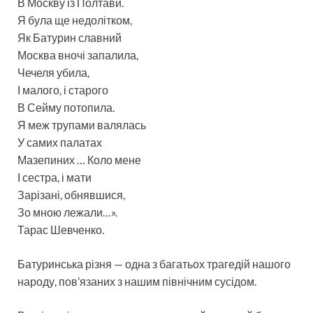
В Москву із Полтави.
Я була ще недолітком,
Як Батурин славний
Москва вночі запалила,
Чечеля убила,
І малого, і старого
В Сейму потопила.
Я меж трупами валялась
У самих палатах
Мазепиних … Коло мене
І сестра, і мати
Зарізані, обнявшися,
Зо мною лежали…».
Тарас Шевченко.
Батуринська різня — одна з багатьох трагедій нашого
народу, пов’язаних з нашим північним сусідом.