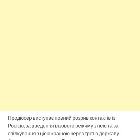
Продюсер виступає повний розрив контактів із
Росією, за введення візового режиму з нею та за
спілкування з цією країною через третю державу –