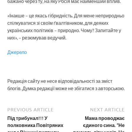
бажано через ту, на яку Росія має найменший вплив.
«Інакше – це якась гібридність. Для мене неприродньо
спілкуватися зі своїм ґвалтівником, для деяких
українських політиків – природно. Чому? Запитайте у
них», – резюмував ведучий.
Джерело
Редакція сайту не несе відповідальності за зміст
блогів. Думка редакції може не збігатися з авторською.
PREVIOUS ARTICLE
NEXT ARTICLE
Під трибунал!!! У
Мама проводжає
полковника Повітряних
єдиного сина. “Не