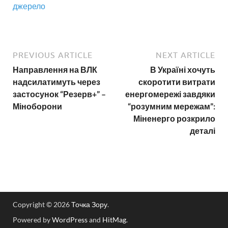
джерело
PREVIOUS ARTICLE
NEXT ARTICLE
Направлення на ВЛК
В Україні хочуть
надсилатимуть через
скоротити витрати
застосунок “Резерв+” –
енергомережі завдяки
Міноборони
“розумним мережам”:
Міненерго розкрило
деталі
Copyright © 2026
Точка Зору
.
Powered by
WordPress
and
HitMag
.