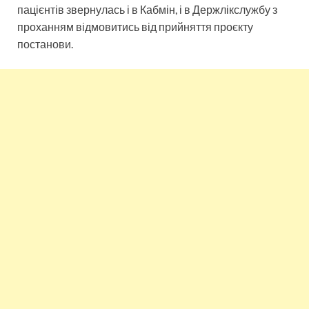
пацієнтів звернулась і в Кабмін, і в Держлікслужбу з
проханням відмовитись від прийняття проєкту
постанови.