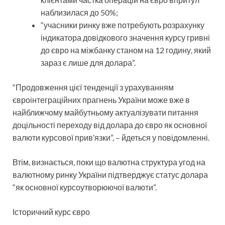
наблизилася до 50%;
“учасники ринку вже потребують розрахунку
індикатора довідкового значення курсу гривні
до євро на міжбанку станом на 12 годину, який
зараз є лише для долара”.
“Продовження цієї тенденції з урахуванням
євроінтеграційних прагнень України може вже в
найближчому майбутньому актуалізувати питання
доцільності переходу від долара до євро як основної
валюти курсової прив’язки”, – йдеться у повідомленні.
Втім, визнається, поки що валютна структура угод на
валютному ринку України підтверджує статус долара
“як основної курсоутворюючої валюти”.
Історичний курс євро