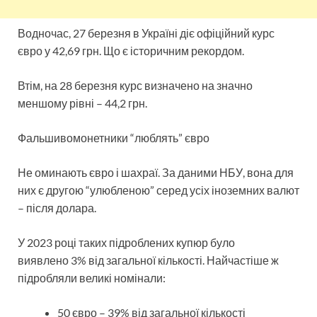
Водночас, 27 березня в Україні діє офіційний курс
євро у 42,69 грн. Що є історичним рекордом.
Втім, на 28 березня курс визначено на значно
меншому рівні – 44,2 грн.
Фальшивомонетники “люблять” євро
Не оминають євро і шахраї. За даними НБУ, вона для
них є другою “улюбленою” серед усіх іноземних валют
– після долара.
У 2023 році таких підроблених купюр було
виявлено 3% від загальної кількості. Найчастіше ж
підробляли великі номінали:
50 євро – 39% від загальної кількості