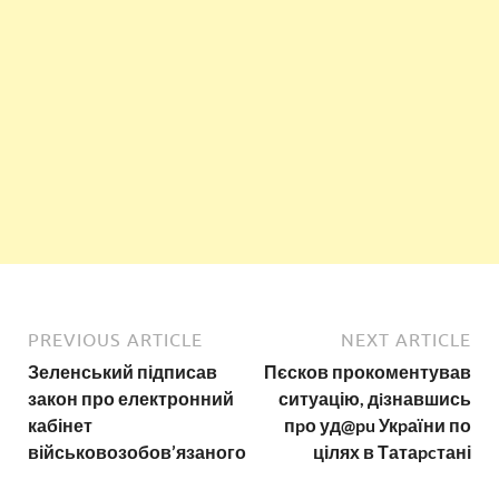
PREVIOUS ARTICLE
NEXT ARTICLE
Зеленський підписав
Пєсков прокоментував
закон про електронний
ситуацію, дiзнавшись
кабінет
пpо уд@pu Укpаїни по
військовозобов’язаного
цілях в Татаpcтані