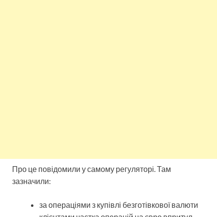
Про це повідомили у самому регуляторі. Там
зазначили:
за операціями з купівлі безготівкової валюти
клієнтами частка операцій на євро впритул