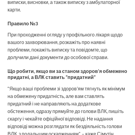
виписки, висновки, а також виписку з амбулаторної
карти.
Правило №3
При проходженні огляду у профільного лікаря щодо
вашого захворювання, розкажіть про наявні
проблеми, покажіть виписку та повідомте, що
долучили дані документи до особової справи.
Що робити, якщо ви за станом здоров’я обмежено
придатні, а ВЛК ставить “придатний”
“Якщо ваші проблеми зі здоров’ям тягнуть як мінімум
на обмежену придатність, але вам ставлять
придатний і не направляють на додаткове
обстеження, одразу прямуйте до голови ВЛК, пишіть
скаргу і чекайте офіційної відповіді. Не надання
відповіді можна розглядати як бездіяльність голови
ВЛК, з подальшим оскарженням”, – каже Сімутін.