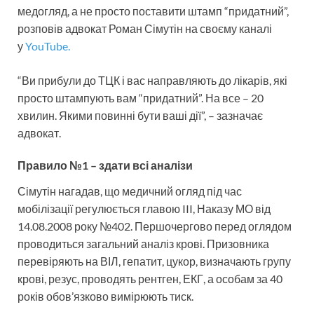
медогляд, а не просто поставити штамп “придатний”,
розповів адвокат Роман Сімутін на своєму каналі
у
YouTube.
“Ви прибули до ТЦК і вас направляють до лікарів, які
просто штампують вам “придатний”. На все – 20
хвилин. Якими повинні бути ваші дії”, – зазначає
адвокат.
Правило №1 – здати всі аналізи
Сімутін нагадав, що медичний огляд під час
мобілізації регулюється главою III, Наказу МО від
14.08.2008 року №402. Першочергово перед оглядом
проводиться загальний аналіз крові. Призовника
перевіряють на ВІЛ, гепатит, цукор, визначають групу
крові, резус, проводять рентген, ЕКГ, а особам за 40
років обов’язково вимірюють тиск.