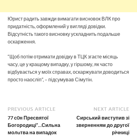
Юрист радить завжди вимагати висновок ВЛК про
придатність, оформлений у вигляді довідки.
Відсутність такого висновку ускладнить подальше
оскарження.
“Щоб потім отримати довідку в ТЦК згаєте місяць
часу, це у кращому випадку, у гіршому, як часто
відбувається у моїх справах, оскаржувати доводиться
просто наосліп”, – підсумував Сімутін.
PREVIOUS ARTICLE
NEXT ARTICLE
77 с0н Пресвятої
Сирський виступив зі
Богородиці”…Сильна
зверненням до другої
молuтва на випадок
річниці