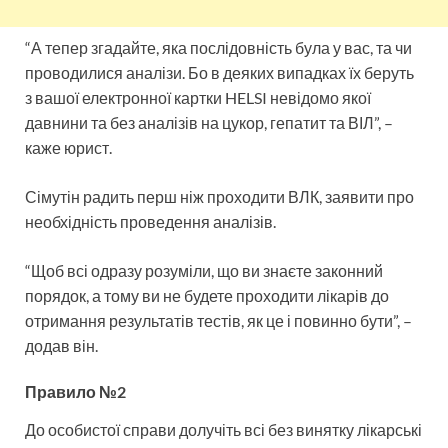
“А тепер згадайте, яка послідовність була у вас, та чи
проводилися аналізи. Бо в деяких випадках їх беруть
з вашої електронної картки HELSI невідомо якої
давнини та без аналізів на цукор, гепатит та ВІЛ”, –
каже юрист.
Сімутін радить перш ніж проходити ВЛК, заявити про
необхідність проведення аналізів.
“Щоб всі одразу розуміли, що ви знаєте законний
порядок, а тому ви не будете проходити лікарів до
отримання результатів тестів, як це і повинно бути”, –
додав він.
Правило №2
До особистої справи долучіть всі без винятку лікарські