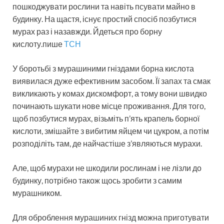
пошкоджувати рослини та навіть псувати майно в
будинку. На щастя, існує простий спосіб позбутися
мурах раз і назавжди. Йдеться про борну
кислоту.пише
ТСН
У боротьбі з мурашиними гніздами борна кислота
виявилася дуже ефективним засобом. Її запах та смак
викликають у комах дискомфорт, а тому вони швидко
починають шукати нове місце проживання. Для того,
щоб позбутися мурах, візьміть п’ять крапель борної
кислоти, змішайте з вибитим яйцем чи цукром, а потім
розподіліть там, де найчастіше з’являються мурахи.
Але, щоб мурахи не шкодили рослинам і не лізли до
будинку, потрібно також щось зробити з самим
мурашником.
Для оброблення мурашиних гнізд можна приготувати