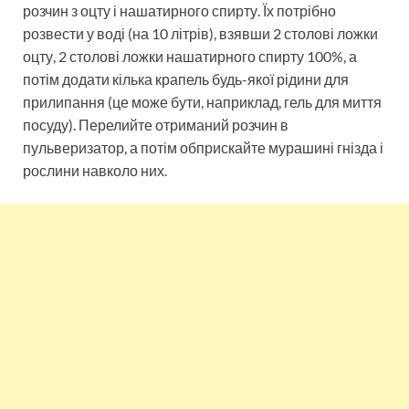
розчин з оцту і нашатирного спирту. Їх потрібно
розвести у воді (на 10 літрів), взявши 2 столові ложки
оцту, 2 столові ложки нашатирного спирту 100%, а
потім додати кілька крапель будь-якої рідини для
прилипання (це може бути, наприклад, гель для миття
посуду). Перелийте отриманий розчин в
пульверизатор, а потім обприскайте мурашині гнізда і
рослини навколо них.