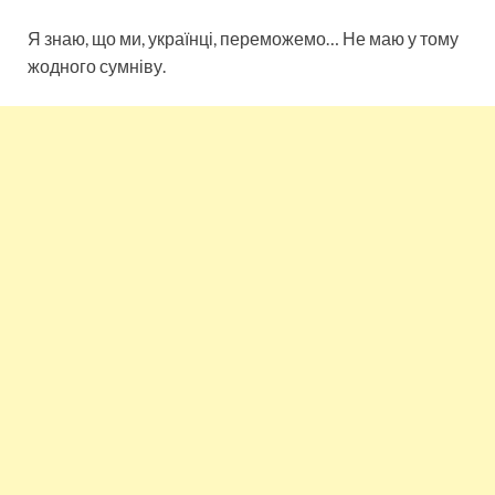
Я знаю, що ми, українці, переможемо… Не маю у тому
жодного сумніву.