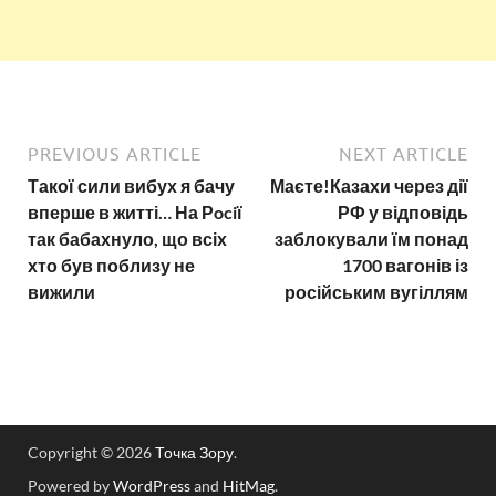
PREVIOUS ARTICLE
NEXT ARTICLE
Такої сили вибух я бачу
Маєте!Казахи через дії
вперше в житті… На Рociї
РФ у відповідь
так бабахнуло, що всіх
заблокували їм понад
хто був поблизу не
1700 вагонів із
вижили
російським вугіллям
Copyright © 2026
Точка Зору
.
Powered by
WordPress
and
HitMag
.