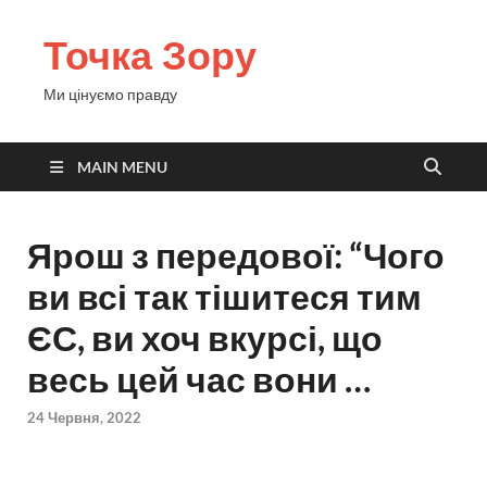
Точка Зору
Ми цінуємо правду
MAIN MENU
Ярош з передової: “Чого
ви всі так тішитеся тим
ЄС, ви хоч вкурсі, що
весь цей час вони …
24 Червня, 2022