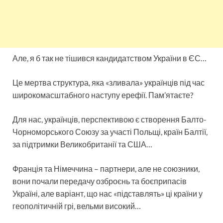
Але, я б так не тішився кандидатством України в ЄС…
Це мертва структура, яка «зливала» українців під час
широкомасштабного наступу ерефії. Пам’ятаєте?
Для нас, українців, перспективою є створення Балто-
Чорноморського Союзу за участі Польщі, країн Балтії,
за підтримки Великобританії та США…
Франція та Німеччина – партнери, але не союзники,
вони почали передачу озброєнь та боєприпасів
Україні, але варіант, що нас «підставлять» ці країни у
геополітичній грі, вельми високий…