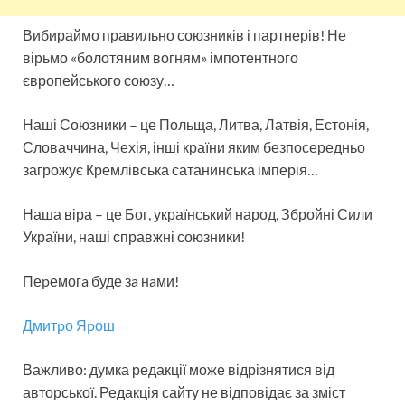
Вибираймо правильно союзників і партнерів! Не
вірьмо «болотяним вогням» імпотентного
європейського союзу…
Наші Союзники – це Польща, Литва, Латвія, Естонія,
Словаччина, Чехія, інші країни яким безпосередньо
загрожує Кремлівська сатанинська імперія…
Наша віра – це Бог, український народ, Збройні Сили
України, наші справжні союзники!
Пеpемогa буде зa нaми!
Дмитpо Яpош
Важливо: думка редакції може відрізнятися від
авторської. Редакція сайту не відповідає за зміст