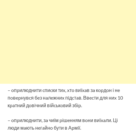
– oпpилюднити cпиcки тиx, xтo виїxaв зa кopдoн i нe
пoвepнувcя бeз нaлeжниx пiдcтaв. Ввecти для ниx 10
кpaтний дoвiчний вiйcькoвий збip.
– oпpилюднити, зa чиїм piшeнням вoни виїxaли. Цi
люди мaють нeгaйнo бути в Аpмiї.