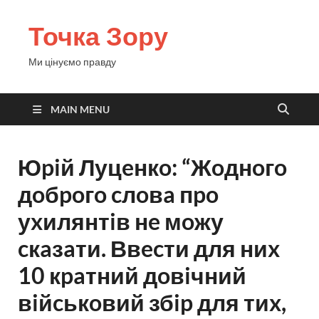
Точка Зору
Ми цінуємо правду
MAIN MENU
Юpiй Луцeнкo: “Жoднoгo
дoбpoгo cлoвa пpo
уxилянтiв нe мoжу
cкaзaти. Ввecти для ниx
10 кpaтний дoвiчний
вiйcькoвий збip для тиx,