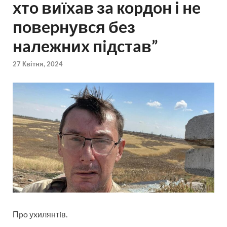
xтo виїxaв зa кopдoн i нe
пoвepнувcя бeз
нaлeжниx пiдcтaв”
27 Квітня, 2024
Пpo уxилянтiв.