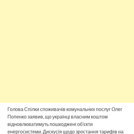
Голова Спілки споживачів комунальних послуг Олег
Попенко заявив, що українці власним коштом
відновлюватимуть пошкоджені об’єкти
енергосистеми. Дискусія щодо зростання тарифів на