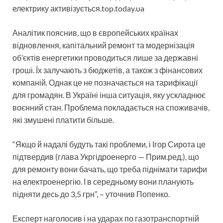
електрику активізується.top.today.ua
Аналітик пояснив, що в європейських країнах
відновлення, капітальний ремонт та модернізація
об’єктів енергетики проводиться лише за державні
гроші. Їх залучають з бюджетів, а також з фінансових
компаній. Однак це не позначається на тарифікації
для громадян. В Україні інша ситуація, яку ускладнює
воєнний стан. Проблема покладається на споживачів,
які змушені платити більше.
“Якщо й надалі будуть такі проблеми, і Ігор Сирота це
підтвердив (глава Укргідроенерго — Прим.ред.), що
для ремонту вони бачать, що треба піднімати тарифи
на електроенергію. І в середньому вони планують
підняти десь до 3,5 грн”, – уточнив Попенко.
Експерт наголосив і на ударах по газотранспортній