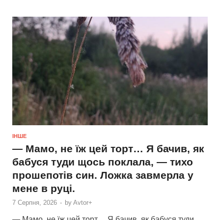
ІНШЕ
— Мамо, не їж цей торт… Я бачив, як
бабуся туди щось поклала, — тихо
прошепотів син. Ложка завмерла у
мене в руці.
7 Серпня, 2026
-
by
Avtor+
— Мамо, не їж цей торт… Я бачив, як бабуся туди