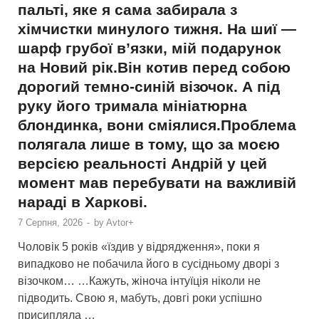
пальті, яке я сама забирала з
хімчистки минулого тижня. На шиї —
шарф грубої в’язки, мій подарунок
на Новий рік.Він котив перед собою
дорогий темно-синій візочок. А під
руку його тримала мініатюрна
блондинка, вони сміялися.Проблема
полягала лише в тому, що за моєю
версією реальності Андрій у цей
момент мав перебувати на важливій
нараді в Харкові.
7 Серпня, 2026
-
by
Avtor+
Чоловік 5 років «їздив у відрядження», поки я
випадково не побачила його в сусідньому дворі з
візочком… …Кажуть, жіноча інтуїція ніколи не
підводить. Свою я, мабуть, довгі роки успішно
присипляла …