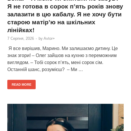
Я не готова в сорок п’ять років знову
залазити в цю кабалу. Я не хочу бути
старою матір’ю на шкільних
лінійках!
7 Серпня, 2026
-
by
Avtor+
Я все вирішив, Марино. Ми залишаємо дитину. Це
знак згори! – Олег зайшов на кухню з переможним
виглядом. – Тобі сорок п’ять, мені сорок сім.
Останній шанс, розумієш? – Ми …
READ MORE