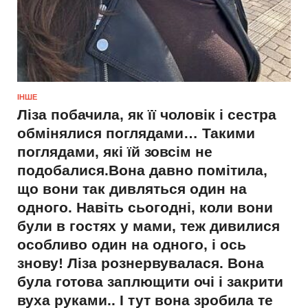
ІНШЕ
Ліза побачила, як її чоловік і сестра
обмінялися поглядами… Такими
поглядами, які їй зовсім не
подобалися.Вона давно помітила,
що вони так дивляться один на
одного. Навіть сьогодні, коли вони
були в гостях у мами, теж дивилися
особливо один на одного, і ось
знову! Ліза рознервувалася. Вона
була готова заплющити очі і закрити
вуха руками.. І тут вона зробила те