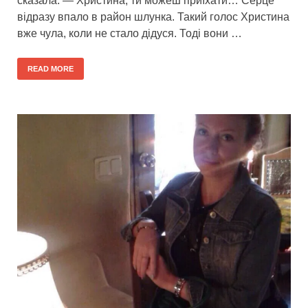
сказала: — Христина, ти можеш приїхати… Серце
відразу впало в район шлунка. Такий голос Христина
вже чула, коли не стало дідуся. Тоді вони …
READ MORE