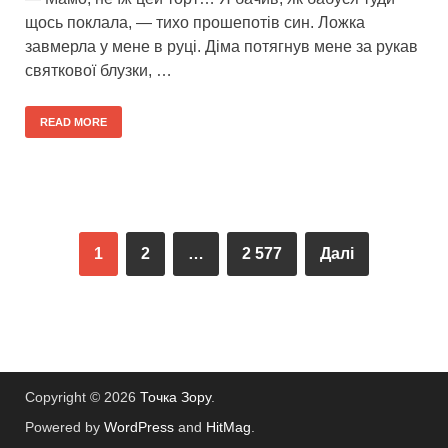
щось поклала, — тихо прошепотів син. Ложка
завмерла у мене в руці. Діма потягнув мене за рукав
святкової блузки, …
READ MORE
1
2
…
2 577
Далі
Copyright © 2026
Точка Зору
.
Powered by
WordPress
and
HitMag
.