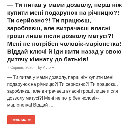
— Ти питав у мами дозволу, перш ніж
купити мені подарунок на річницю?!
Ти серйозно?! Ти працюєш,
заробляєш, але витрачаєш власні
гроші лише після дозволу матусі?!
Мені не потрібен чоловік-маріонетка!
Віддай ключі й іди жити назад у свою
дитячу кімнату до батьків!
7 Серпня, 2026
-
by
Avtor+
— Ти питав у мами дозволу, перш ніж купити мені
подарунок на річницю?! Ти серйозно?! Ти працюєш,
заробляєш, але витрачаєш власні гроші лише після
дозволу матусі?! Мені не потрібен чоловік-
маріонетка! Віддай …
READ MORE