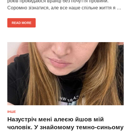
років прокидаюся вранці без почуття провини.
Соромно зізнатися, але все наше спільне життя я …
READ MORE
ІНШЕ
Назустріч мені алеєю йшов мій
чоловік. У знайомому темно-синьому