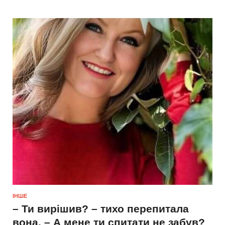
ІНШЕ
– Ти вирішив? – тихо перепитала
вона. – А мене ти спитати не забув?