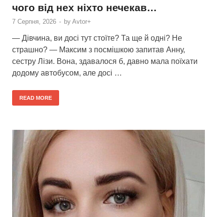
чого від нех ніхто нечекав…
7 Серпня, 2026
-
by
Avtor+
— Дівчина, ви досі тут стоїте? Та ще й одні? Не
страшно? — Максим з посмішкою запитав Анну,
сестру Лізи. Вона, здавалося б, давно мала поїхати
додому автобусом, але досі …
READ MORE