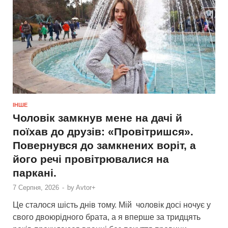
ІНШЕ
Чоловік замкнув мене на дачі й
поїхав до друзів: «Провітришся».
Повернувся до замкнених воріт, а
його речі провітрювалися на
паркані.
7 Серпня, 2026
-
by
Avtor+
Це сталося шість днів тому. Мій чоловік досі ночує у
свого двоюрідного брата, а я вперше за тридцять