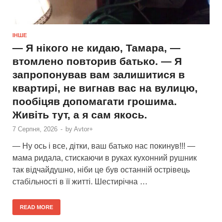
ІНШЕ
— Я нікого не кидаю, Тамара, —
втомлено повторив батько. — Я
запропонував вам залишитися в
квартирі, не вигнав вас на вулицю,
пообіцяв допомагати грошима.
Живіть тут, а я сам якось.
7 Серпня, 2026
-
by
Avtor+
— Ну ось і все, дітки, ваш батько нас покинув!!! —
мама ридала, стискаючи в руках кухонний рушник
так відчайдушно, ніби це був останній острівець
стабільності в її житті. Шестирічна …
READ MORE