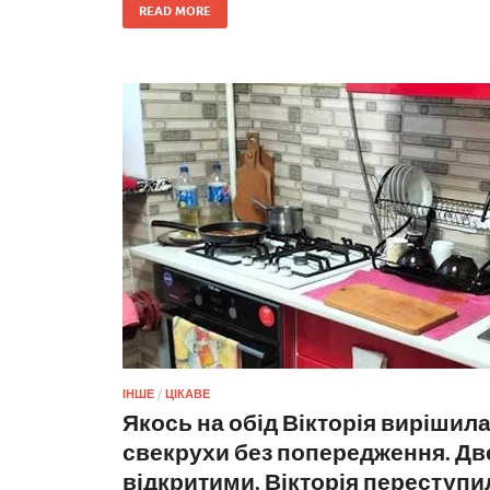
READ MORE
ІНШЕ
/
ЦІКАВЕ
Якось на обід Вікторія вирішила
свекрухи без попередження. Дв
відкритими. Вікторія переступил