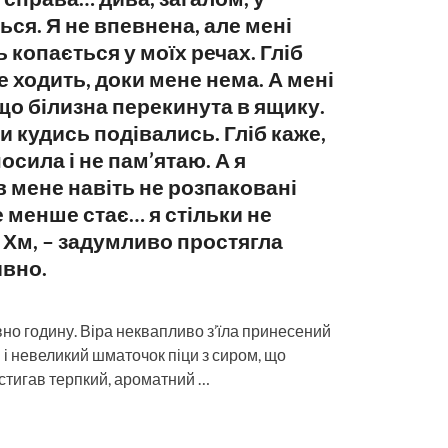
ься. Я не впевнена, але мені
ь копається у моїх речах. Гліб
не ходить, доки мене нема. А мені
 що білизна перекинута в ящику.
 кудись подівались. Гліб каже,
носила і не пам’ятаю. А я
в мене навіть не розпаковані
 менше стає… я стільки не
Хм, – задумливо простягла
ивно.
но годину. Віра неквапливо з’їла принесений
в і невеликий шматочок піци з сиром, що
остигав терпкий, ароматний …