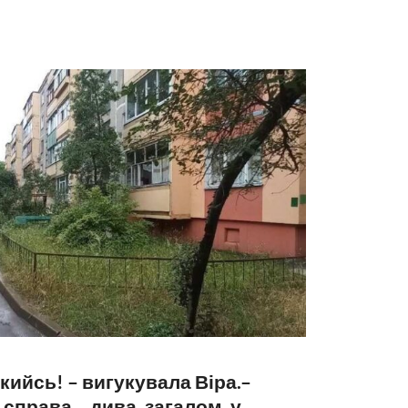
кийсь! – вигукувала Віра.–
 справа… дива, загалом, у