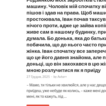
машину. Чоловік мій спочатку в
пішов і здав на права. Щоб маш
простоювала, Іван почав таксува
нічого проти, адже це зайва копі
живе сам в нашому будинку, при
думала. Бо донька, яка до батька
побачила, що до нього часто при
жінка. Іван спочатку все запере
що це його давня знайома, але п
доньці, що він закохався в цю жі
мною розлучитися як я приїду
27 Грудня, 2025
-
by
Avtor+
– Мамо, ти тільки не хвилюйся, але у нас дещо 
приїдеш, уже небуде як колись, – каже мені 
мені, як то кажуть, під …