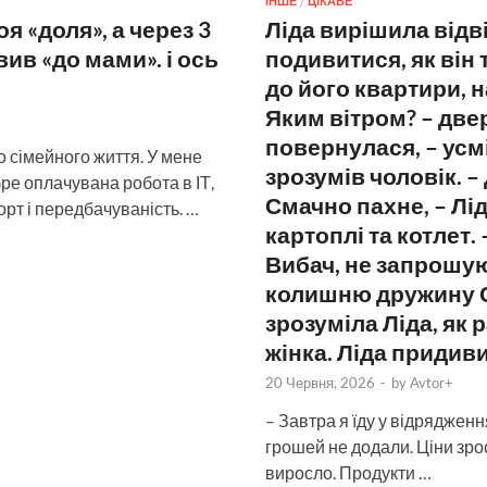
ІНШЕ
/
ЦІКАВЕ
 «доля», а через 3
Ліда вирішила відв
вив «до мами». і ось
подивитися, як він 
до його квартири, н
Яким вітром? – двер
повернулася, – усмі
 сімейного життя. У мене
зрозумів чоловік. –
ре оплачувана робота в ІТ,
Смачно пахне, – Лі
рт і передбачуваність. …
картоплі та котлет.
Вибач, не запрошу
колишню дружину Се
зрозуміла Ліда, як 
жінка. Ліда придиви
20 Червня, 2026
-
by
Avtor+
– Завтра я їду у відрядження
грошей не додали. Ціни зрос
виросло. Продукти …