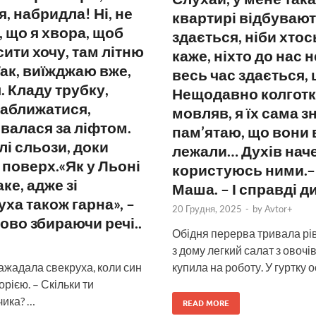
, набридла! Ні, не
квартирі відбувают
 що я хвора, щоб
здається, ніби хтос
ити хочу, там літню
каже, ніхто до нас 
ак, виїжджаю вже,
весь час здається,
. Кладу трубку,
Нещодавно колготки
наближатися,
мовляв, я їх сама з
ховалася за ліфтом.
пам’ятаю, що вони 
лі сльози, доки
лежали… Духів наче
 поверх.«Як у Льоні
користуюсь ними.– 
ке, адже зі
Маша. – І справді д
ха також гарна», –
20 Грудня, 2025
-
by
Avtor+
ово збираючи речі..
Обідня перерва тривала рів
з дому легкий салат з овочі
купила на роботу. У гуртку 
Зажадала свекруха, коли син
орією. – Скільки ти
чика? …
READ MORE