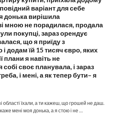
дповідний варіант для себе
оя донька вирішила
зі мною не порадилася, продала
ули покупці, зараз орендує
валася, що я приїду з
і додам їй 15 тисяч євро, яких
її плани я навіть не
 собі своє планувала, і зараз
треба, і мені, а як тепер бути– я
ві області їхали, а ти кажеш, що грошей не даш.
каже мені моя донька, а я стою і не …