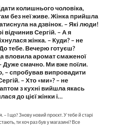
ідати колишнього чоловіка,
там без неї живе. Жінка прийшла
атиснула на дзвінок. – Які люди!
і відчинив Сергій. – А я
хнулася жінка. – Куди? – не
 До тебе. Вечерю готуєш?
да вловила аромат смаженої
 – Дуже смачно. Ми вже поїли.
ю, – спробував випровадити
ргій. – Хто «ми»? – не
раптом з кухні вийшла якась
лася до цієї жінки і…
. – І що? Знову новий проєкт. У тебе й старі
тають, ти хоч раз був у магазині? Все