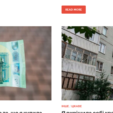
READ MORE
ІНШЕ
/
ЦІКАВЕ
 те, що я купила
Я вирішила собі кв