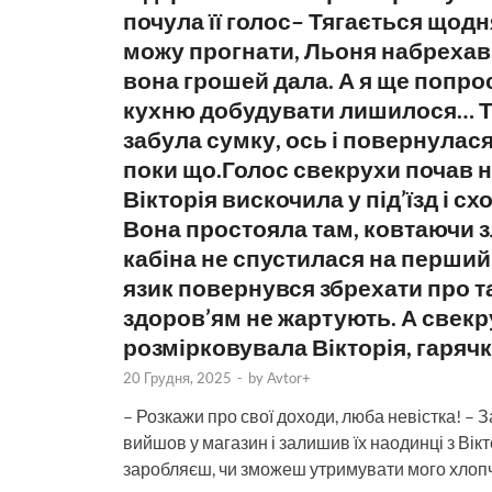
почула її голос– Тягається щодня
можу прогнати, Льоня набрехав,
вона грошей дала. А я ще попрос
кухню добудувати лишилося… Т
забула сумку, ось і повернулася
поки що.Голос свекрухи почав 
Вікторія вискочила у під’їзд і с
Вона простояла там, ковтаючи з
кабіна не спустилася на перший
язик повернувся збрехати про та
здоров’ям не жартують. А свекру
розмірковувала Вікторія, гарячк
20 Грудня, 2025
-
by
Avtor+
– Розкажи про свої доходи, люба невістка! – 
вийшов у магазин і залишив їх наодинці з Вікт
заробляєш, чи зможеш утримувати мого хлоп