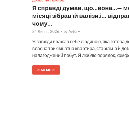
ДОЗВІЛЛЯ
/
ЦІКАВЕ
Я справді думав, що…вона…— моя
місяці зібрав їй валізи,і… відпра
чому…
24 Липня, 2026
-
by
Avtor+
Я завжди вважав себе людиною, яка готова до
власна трикімнатна квартира, стабільна й доб
налагоджений побут. Я люблю порядок, комфо
READ MORE