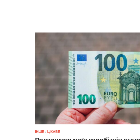
ІНШЕ
/
ЦІКАВЕ
Родзинкою моїх заробітків стало