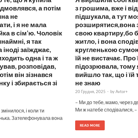
ідмовлявся, а потім
з грошима, вже і ві
ина не
підшукала, а тут м
ти, і я не мала
розширятися,вона 
йка в сім’ю. Чоловік
свою квартиру,бо б
наймні, я так
житло, і вона споді
 іноді заїжджає,
кругленькою сумою 
ходить одна і та ж
їй не вистачає. Про 
чував, розповідав,
підозрювала, тому я
отім він зізнався
вийшло так, що і їй 
нку і збирається зі
не знаю
20 Грудня, 2025
-
by
Avtor+
– Ми до тебе, мамо, через д
Ми ж натебе сподівалися, – 
змінилося, і коли ти
донька. Зателефонувала вона
READ MORE