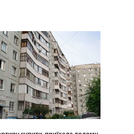
артиру купити, приїхала додому