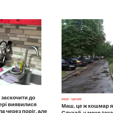
 заскочити до
ІНШЕ
/
ЦІКАВЕ
ері виявилися
Маш, це ж кошмар я
а через поріг, але
Слухай, у мене така