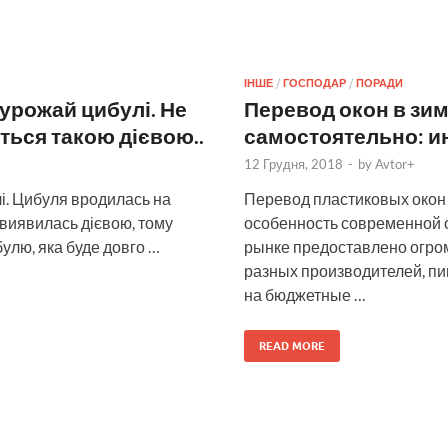
ІНШЕ
/
ГОСПОДАР
/
ПОРАДИ
урожай цибулі. Не
Перевод окон в зи
ться такою дієвою..
самостоятельно: и
12 Грудня, 2018
-
by
Avtor+
і. Цибуля вродилась на
Перевод пластиковых окон 
и виявилась дієвою, тому
особенность современной 
улю, яка буде довго …
рынке предоставлено огро
разных производителей, пи
на бюджетные …
READ MORE