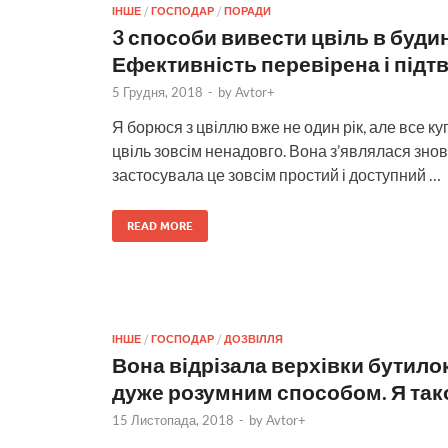
ІНШЕ
/
ГОСПОДАР
/
ПОРАДИ
3 способи вивести цвіль в будинк
Ефективність перевірена і підт
5 Грудня, 2018
-
by
Avtor+
Я борюся з цвіллю вже не один рік, але все к
цвіль зовсім ненадовго. Вона з’являлася знову
застосувала це зовсім простий і доступний …
READ MORE
ІНШЕ
/
ГОСПОДАР
/
ДОЗВІЛЛЯ
Вона відрізала верхівки бутилок
дуже розумним способом. Я та
15 Листопада, 2018
-
by
Avtor+