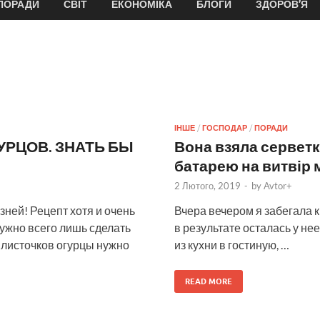
ПОРАДИ
СВІТ
ЕКОНОМІКА
БЛОГИ
ЗДОРОВ’Я
ІНШЕ
/
ГОСПОДАР
/
ПОРАДИ
УРЦОВ. ЗНАТЬ БЫ
Вона взяла серветк
батарею на витвір 
2 Лютого, 2019
-
by
Avtor+
зней! Рецепт хотя и очень
Вчера вечером я забегала к
ужно всего лишь сделать
в результате осталась у не
4 листочков огурцы нужно
из кухни в гостиную, …
READ MORE