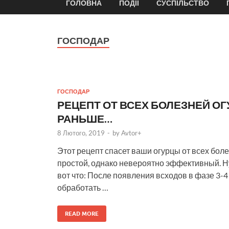
ГОЛОВНА
ПОДІЇ
СУСПІЛЬСТВО
ГОСПОДАР
ГОСПОДАР
РЕЦЕПТ ОТ ВСЕХ БОЛЕЗНЕЙ ОГ
РАНЬШЕ…
8 Лютого, 2019
-
by
Avtor+
Этот рецепт спасет ваши огурцы от всех боле
простой, однако невероятно эффективный. Н
вот что: После появления всходов в фазе 3-
обработать …
READ MORE