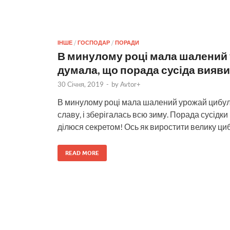
ІНШЕ
/
ГОСПОДАР
/
ПОРАДИ
В минулому році мала шалений 
думала, що порада сусіда вияви
30 Січня, 2019
-
by
Avtor+
В минулому році мала шалений урожай цибул
славу, і зберігалась всю зиму. Порада сусідк
ділюся секретом! Ось як виростити велику циб
READ MORE