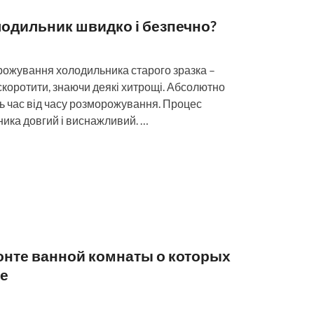
лодильник швидко і безпечно?
рожування холодильника старого зразка –
 скоротити, знаючи деякі хитрощі. Абсолютно
ь час від часу розморожування. Процес
ка довгий і виснажливий. …
онте ванной комнаты о которых
ее