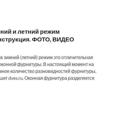
мний и летний режим
нструкция. ФОТО, ВИДЕО
в зимний (летний) режим это отличительная
оконной фурнитуры. В настоящий момент на
мное количество разновидностей фурнитуры,
шет dves.ru. Оконная фурнитура разделяется