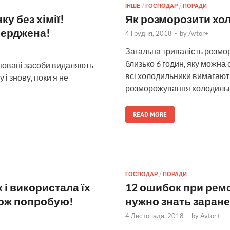
ІНШЕ
/
ГОСПОДАР
/
ПОРАДИ
у без хімії!
Як розморозити хо
верджена!
4 Грудня, 2018
-
by
Avtor+
Загальна тривалість розмо
близько 6 годин, яку можна
уповані засоби видаляють
всі холодильники вимагают
 і знову, поки я не
розморожування холодильни
READ MORE
ГОСПОДАР
/
ПОРАДИ
 і використала їх
12 ошибок при рем
кож попробую!
нужно знать заран
4 Листопада, 2018
-
by
Avtor+