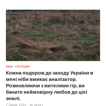
ІНШЕ
/
ГОСПОДАР
Кожна подорож до заходу України в
мені ніби вмикає аналізатор.
Розмовляючи з жителями гір, ви
бачите неймовірну любов до цієї
землі.
7 Липня, 2024
-
by
Avtor+