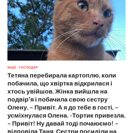
ІНШЕ
/
ГОСПОДАР
Тетяна перебирала картоплю, коли
побачила, що хвіртка відкрилася і
хтось увійшов. Жінка вийшла на
подвірʼя і побачила свою сестру
Олену. – Привіт. А я до тебе в гості, –
усміхнулася Олена. -Тортик привезла.
– Привіт! Ну давай тоді почаюємо! –
відповіла Таня. Сестри посиділи на