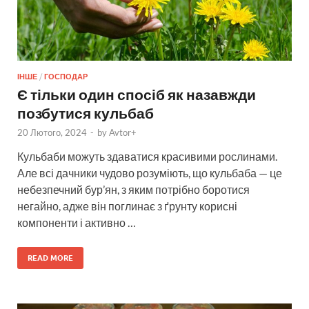
ІНШЕ
/
ГОСПОДАР
Є тільки один спосіб як назавжди
позбутися кульбаб
20 Лютого, 2024
-
by
Avtor+
Кульбаби можуть здаватися красивими рослинами.
Але всі дачники чудово розуміють, що кульбаба — це
небезпечний бур’ян, з яким потрібно боротися
негайно, адже він поглинає з ґрунту корисні
компоненти і активно …
READ MORE