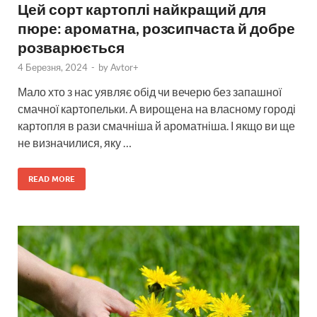
Цей сорт картоплі найкращий для
пюре: ароматна, розсипчаста й добре
розварюється
4 Березня, 2024
-
by
Avtor+
Мало хто з нас уявляє обід чи вечерю без запашної
смачної картопельки. А вирощена на власному городі
картопля в рази смачніша й ароматніша. І якщо ви ще
не визначилися, яку …
READ MORE