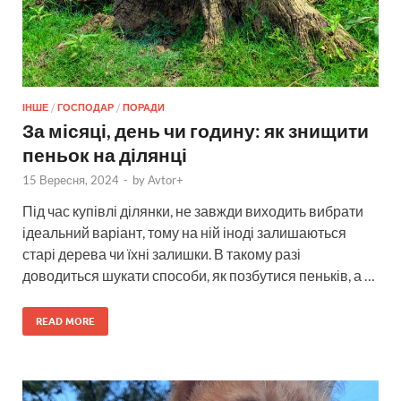
ІНШЕ
/
ГОСПОДАР
/
ПОРАДИ
За місяці, день чи годину: як знищити
пеньок на ділянці
15 Вересня, 2024
-
by
Avtor+
Під час купівлі ділянки, не завжди виходить вибрати
ідеальний варіант, тому на ній іноді залишаються
старі дерева чи їхні залишки. В такому разі
доводиться шукати способи, як позбутися пеньків, а …
READ MORE