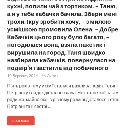
кухні, попили чай з тортиком. – Таню,
а я у тебе кабачки бачила. Збери мені
трохи. Ікру зробити хочу, – з милою
усмішкою промовила Олена. – Добре.
Кабачків цього року було багато, –
погодилася вона, взяла пакетик і
вирушила на город. Таня швидко
назбирала кабачків, повернулася на
подвір’я і застигла від побаченого
10 Вересня, 2024
-
by
Avtor+
П’ять років тому у сім’ї сталася важлива подія. Тетяні
Петрівні у спадок дісталася дача. Не стало якоїсь там
родичка, майно якої в різному розмірі дісталося Тетяні
Петрівні та її сестрі …
READ MORE