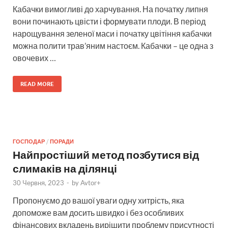
Кабачки вимогливі до харчування. На початку липня
вони починають цвісти і формувати плоди. В період
нарощування зеленої маси і початку цвітіння кабачки
можна полити трав’яним настоєм. Кабачки – це одна з
овочевих …
READ MORE
ГОСПОДАР
/
ПОРАДИ
Найпростіший метод позбутися від
слимаків на ділянці
30 Червня, 2023
-
by
Avtor+
Пропонуємо до вашої уваги одну хитрість, яка
допоможе вам досить швидко і без особливих
фінансових вкладень вирішити проблему присутності