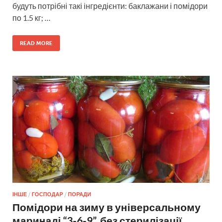
будуть потрібні такі інгредієнти: баклажани і помідори
по 1.5 кг; …
READ MORE
ІНШЕ
/
ГОСПОДАР
/
ПОРАДИ
Помідори на зиму в універсальному
маринаді “3-6-9”, без стерилізації.