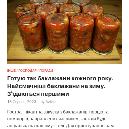
ІНШЕ
/
ГОСПОДАР
/
ПОРАДИ
Готую так баклажани кожного року.
Найсмачніші баклажани на зиму.
З’їдаються першими
18 Серпня, 2023
-
by
Avtor+
Гостра і пікантна закуска з баклажанів, перцю та
помідорів, заправлених часником, завжди буде
актуальна на вашому столі. Для приготування вам