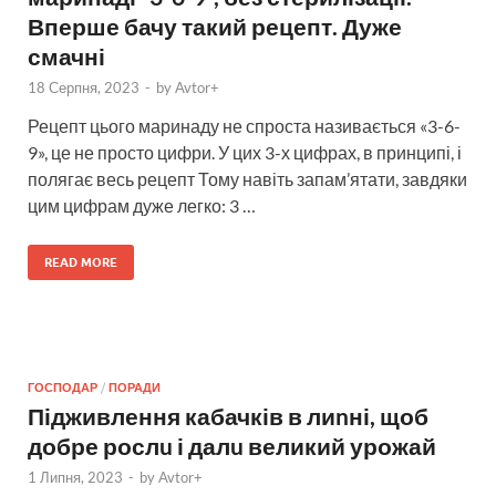
Вперше бачу такий рецепт. Дуже
смачні
18 Серпня, 2023
-
by
Avtor+
Рецепт цього маринаду не спроста називається «3-6-
9», це не просто цифри. У цих 3-х цифрах, в принципі, і
полягає весь рецепт Тому навіть запам’ятати, завдяки
цим цифрам дуже легко: 3 …
READ MORE
ГОСПОДАР
/
ПОРАДИ
Підживлення кабачків в лиnні, щоб
добре рослu і далu великий урожай
1 Липня, 2023
-
by
Avtor+