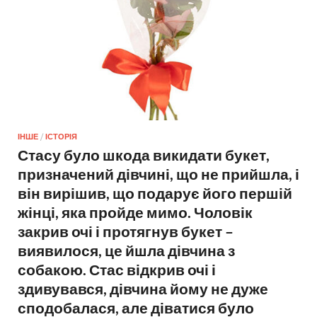
ІНШЕ
/
ІСТОРІЯ
Стасу було шкода викидати букет,
призначений дівчині, що не прийшла, і
він вирішив, що подарує його першій
жінці, яка пройде мимо. Чоловік
закрив очі і протягнув букет –
виявилося, це йшла дівчина з
собакою. Стас відкрив очі і
здивувався, дівчина йому не дуже
сподобалася, але діватися було