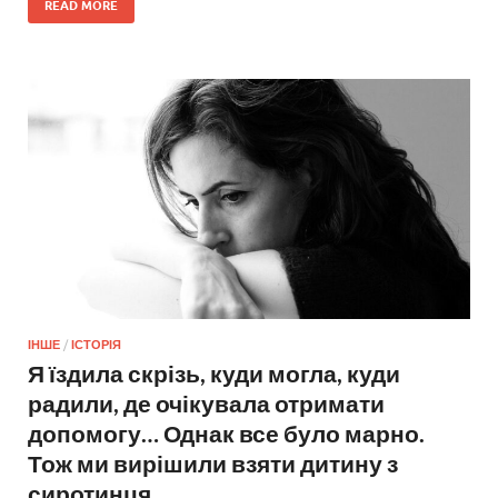
READ MORE
ІНШЕ
/
ІСТОРІЯ
Я їздила скрізь, куди могла, куди
радили, де очікувала отримати
допомогу… Однак все було марно.
Тож ми вирішили взяти дитину з
сиротинця.