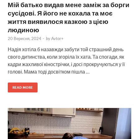
Мій батько видав мене заміж за борги
сусідові. Я його не кохала та моє
життя виявилося казкою з цією
людиною
20 Вересня, 2024
-
by
Avtor+
Надія хотіла б назавжди забути той страшний день
свого дитинства, коли згоріла їх хата. Та спогади, як
кадри жахливої кінострічки, і досі прокручуються у її
голові. Мама тоді досвітком пішла …
READ MORE