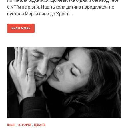
сім’ї їм не рівня. Навіть коли дитина народилася, не
пускала Марта сина до Христі. …
READ MORE
ІНШЕ
/
ІСТОРІЯ
/
ЦІКАВЕ