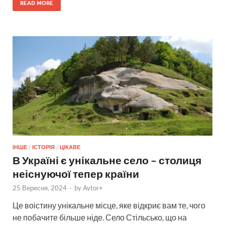
READ MORE
ІНШЕ
/
ІСТОРІЯ
/
ЦІКАВЕ
В Україні є унікальне село – столиця
неіснуючої тепер країни
25 Вересня, 2024
-
by
Avtor+
Це воістину унікальне місце, яке відкриє вам те, чого
не побачите більше ніде. Село Стільсько, що на