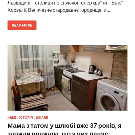
Львівщині – столиця неіснуючої тепер країни – Білої
Хорватії. Величезне стародавнє городище із …
READ MORE
ІНШЕ
/
ІСТОРІЯ
/
ЦІКАВЕ
Мама з татом у шлюбі вже 37 років, я
завжди вважала, що у них панує