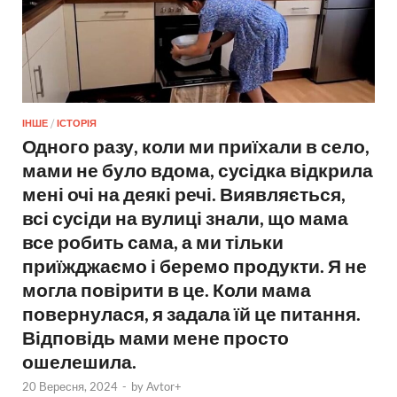
ІНШЕ
/
ІСТОРІЯ
Одного разу, коли ми приїхали в село,
мами не було вдома, сусідка відкрила
мені очі на деякі речі. Виявляється,
всі сусіди на вулиці знали, що мама
все робить сама, а ми тільки
приїжджаємо і беремо продукти. Я не
могла повірити в це. Коли мама
повернулася, я задала їй це питання.
Відповідь мами мене просто
ошелешила.
20 Вересня, 2024
-
by
Avtor+