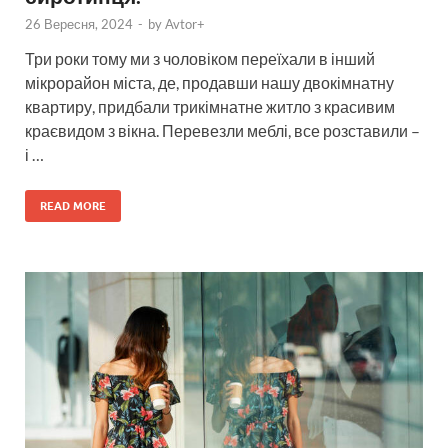
26 Вересня, 2024
-
by
Avtor+
Три роки тому ми з чоловіком переїхали в інший
мікрорайон міста, де, продавши нашу двокімнатну
квартиру, придбали трикімнатне житло з красивим
краєвидом з вікна. Перевезли меблі, все розставили –
і …
READ MORE