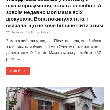
взаєморозуміння, повага та любов. А
зовсім недавно моя мама всіх
шокувала. Вона покинула тата, і
сказала, що не хоче більше жити з ним
22 Вересня, 2024
-
by
Avtor+
Заміж я вийшла молодою. Після весілля, моя бабуся
залишила нам будинок, і ми з Олегом стали жити не
далеко від моїх батьків. Мама з татом у шлюбі вже 37
років, …
READ MORE