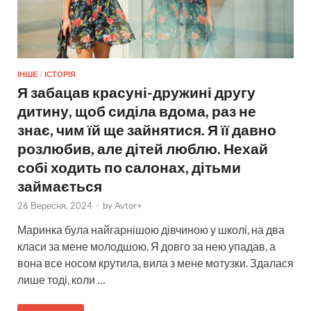
ІНШЕ
/
ІСТОРІЯ
Я забацав красуні-дружині другу
дитину, щоб сиділа вдома, раз не
знає, чим їй ще зайнятися. Я її давно
розлюбив, але дітей люблю. Нехай
собі ходить по салонах, дітьми
займається
26 Вересня, 2024
-
by
Avtor+
Маринка була найгарнішою дівчиною у школі, на два
класи за мене молодшою. Я довго за нею упадав, а
вона все носом крутила, вила з мене мотузки. Здалася
лише тоді, коли …