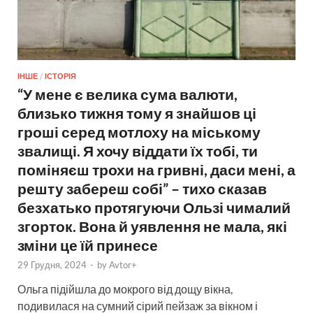
ІНШЕ
/
ІСТОРІЯ
“У мене є велика сума валюти,
близько тижня тому я знайшов ці
гроші серед мотлоху на міському
звалищі. Я хочу віддати їх тобі, ти
поміняєш трохи на гривні, даси мені, а
решту забереш собі” – тихо сказав
безхатько протягуючи Ользі чималий
згорток. Вона й уявлення не мала, які
зміни це їй принесе
29 Грудня, 2024
-
by
Avtor+
Ольга підійшла до мокрого від дощу вікна,
подивилася на сумний сірий пейзаж за вікном і