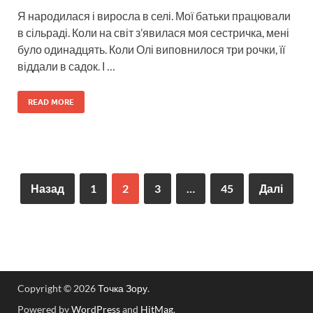
Я народилася і виросла в селі. Мої батьки працювали
в сільраді. Коли на світ з’явилася моя сестричка, мені
було одинадцять. Коли Олі виповнилося три рочки, її
віддали в садок. І …
READ MORE
Назад
1
2
3
…
45
Далі
Copyright © 2026
Точка Зору
.
Powered by
WordPress
and
HitMag
.