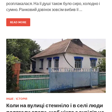
розплакалася. На її душі також було сиро, холодно і
сумно. Ранковий дзвінок зовсім вибив її …
READ MORE
ІНШЕ
/
ІСТОРІЯ
Коли на вулиці стемніло і в селі люди
полягали спати, щоб ніхто з сусідів не