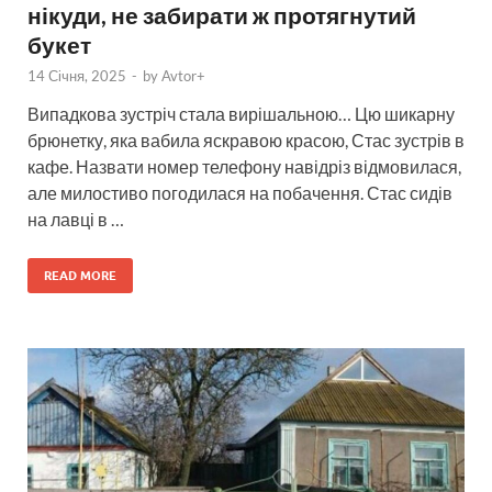
нікуди, не забирати ж протягнутий
букет
14 Січня, 2025
-
by
Avtor+
Випадкова зустріч стала вирішальною… Цю шикарну
брюнетку, яка вабила яскравою красою, Стас зустрів в
кафе. Назвати номер телефону навідріз відмовилася,
але милостиво погодилася на побачення. Стас сидів
на лавці в …
READ MORE