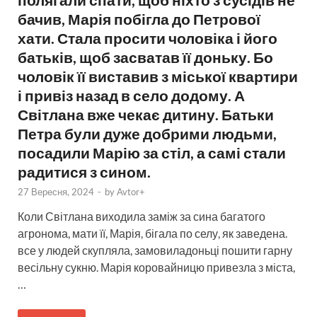
бачив, Марія побігла до Петрової
хати. Стала просити чоловіка і його
батьків, щоб засватав її доньку. Бо
чоловік її виставив з міської квартири
і привіз назад в село додому. А
Світлана вже чекає дитину. Батьки
Петра були дуже добрими людьми,
посадили Марію за стіл, а самі стали
радитися з сином.
27 Вересня, 2024
-
by
Avtor+
Коли Світлана виходила заміж за сина багатого
агронома, мати її, Марія, бігала по селу, як заведена.
все у людей скупляла, замовиладоньці пошити гарну
весільну сукню. Марія коровайницю привезла з міста,
…