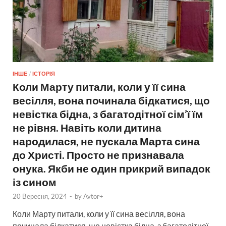
ІНШЕ
/
ІСТОРІЯ
Коли Марту питали, коли у її сина
весілля, вона починала бідкатися, що
невістка бідна, з багатодітної сім’ї їм
не рівня. Навіть коли дитина
народилася, не пускала Марта сина
до Христі. Просто не признавала
онука. Якби не один прикрий випадок
із сином
20 Вересня, 2024
-
by
Avtor+
Коли Марту питали, коли у її сина весілля, вона
починала бідкатися, що невістка бідна, з багатодітної