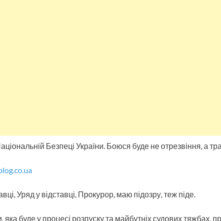
ціональній Безпеці України. Боюся буде не отрезвіння, а тра
blog.co.ua
вці, Уряд у відставці, Прокурор, маю підозру, теж піде.
, яка буде у процесі розпуску та майбутніх судових тяжбах, 