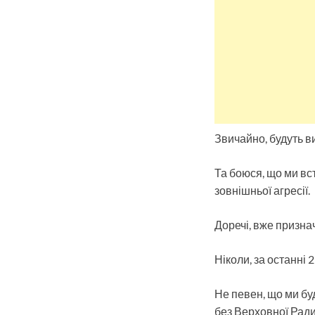
Звичайно, будуть в
Та боюся, що ми вс
зовнішньої агресії.
Доречі, вже призна
Ніколи, за останні 
Не певен, що ми бу
без Верховної Ради,