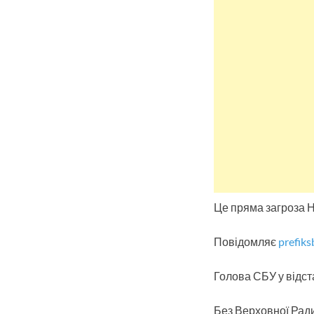
Це пряма загроза На
Повідомляє
prefiks
Голова СБУ у відста
Без Верховної Ради