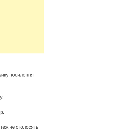
изику посилення
у.
р.
 теж не оголосять