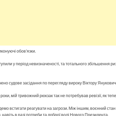
иконуючі обов’язки.
тупили у період невизначеності, та тотального збільшення р
чено судове засідання по перегляду вироку Віктору Янукович
2 роки, мій тривожний рюкзак так не потребував ревізії, як тепе
демо встигати реагувати на загрози. Між іншим, воєнний стан
 навіть в разі потреби та доброї волі Нового Президента.