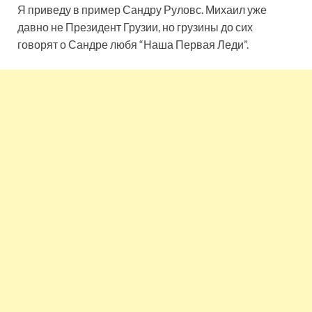
Я приведу в пример Сандру Руловс. Михаил уже
давно не Президент Грузии, но грузины до сих
говорят о Сандре любя “Наша Первая Леди”.