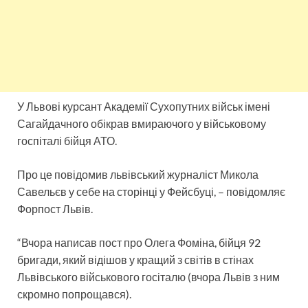
У Львові курсант Академії Сухопутних військ імені
Сагайдачного обікрав вмираючого у військовому
госпіталі бійця АТО.
Про це повідомив львівський журналіст Микола
Савельєв у себе на сторінці у Фейсбуці, – повідомляє
Форпост Львів.
“Вчора написав пост про Олега Фоміна, бійця 92
бригади, який відішов у кращий з світів в стінах
Львівського військового госіталю (вчора Львів з ним
скромно попрощався).