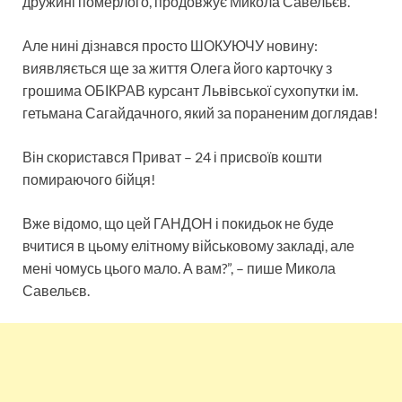
дружині померлого, продовжує Микола Савельєв.
Але нині дізнався просто ШОКУЮЧУ новину:
виявляється ще за життя Олега його карточку з
грошима ОБІКРАВ курсант Львівської сухопутки ім.
гетьмана Сагайдачного, який за пораненим доглядав!
Він скористався Приват – 24 і присвоїв кошти
помираючого бійця!
Вже відомо, що цей ГАНДОН і покидьок не буде
вчитися в цьому елітному військовому закладі, але
мені чомусь цього мало. А вам?”, – пише Микола
Савельєв.