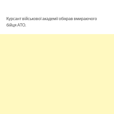
Курсант військової академії обікрав вмираючого
бійця АТО.