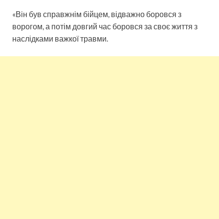
«Він був справжнім бійцем, відважно боровся з
ворогом, а потім довгий час боровся за своє життя з
наслідками важкої травми.