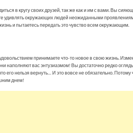
иться в кругу своих друзей, так же как и им с вами. Вы сияю
те удивлять окружающих людей неожиданными проявлениям
жизнь и пытаетесь передать это чувство всем окружающим.
удовольствием принимаете что-то новое в свою жизнь. Изме
они наполняют вас энтузиазмом! Вы достаточно редко огляд
что его нельзя вернуть… И это вовсе не обязательно. Потому ч
шним днем!