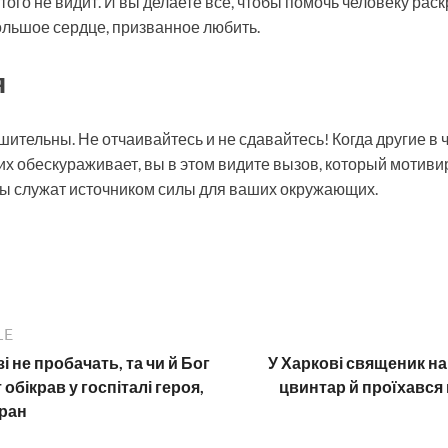
этого не видит. И вы делаете все, чтобы помочь человеку рас
ольшое сердце, призванное любить.
я
ительны. Не отчаивайтесь и не сдавайтесь! Когда другие в 
их обескураживает, вы в этом видите вызов, который мотиви
лы служат источником силы для ваших окружающих.
LE
зі не пробачать, та чи й Бог
У Харкові священик на
обікрав у госпіталі героя,
цвинтар й проїхався 
 ран