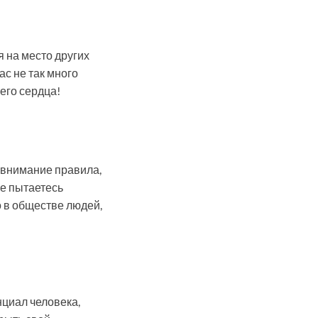
 на место других
ас не так много
шего сердца!
 внимание правила,
не пытаетесь
о в обществе людей,
нциал человека,