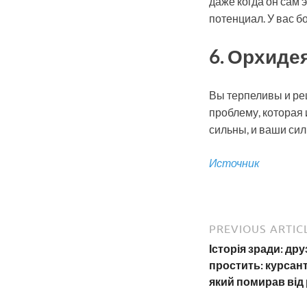
даже когда он сам 
потенциал. У вас б
6. Орхиде
Вы терпеливы и реш
проблему, которая 
сильны, и ваши си
Источник
PREVIOUS ARTIC
Історія зради: дру
простить: курсант 
який помирав від