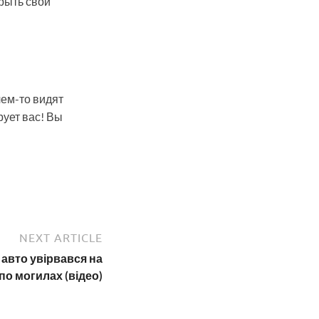
крыть свой
чем-то видят
рует вас! Вы
NEXT ARTICLE
 авто увірвався на
по могилах (відео)