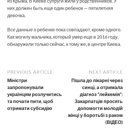
из Крыма. В Киеве супруги жили у родственников. У
них должен быть еще один ребенок — пятилетняя
девочка.
Все данные о ребенке пока совпадают, кроме одного.
Как могилу мальчика, который умер еще в 2016 году,
обнаружили только сейчас, к тому же, в центре Киева.
PREVIOUS ARTICLE
NEXT ARTICLE
Міністри
Пішла до лікарні через
запропонували
синці, а отримала
українцям розлучитись
діагноз “лейкемія”:
та почати пити, щоб
Закарпатців просять
отримати субсидію
допомогти молодій
жінці у боротьбі з раком
(ВІДЕО)