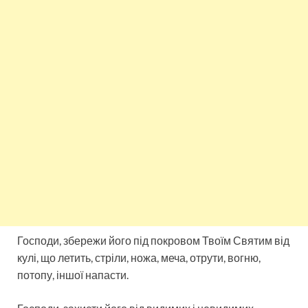
Господи, збережи його під покровом Твоїм Святим від
кулі, що летить, стріли, ножа, меча, отрути, вогню,
потопу, іншої напасти.