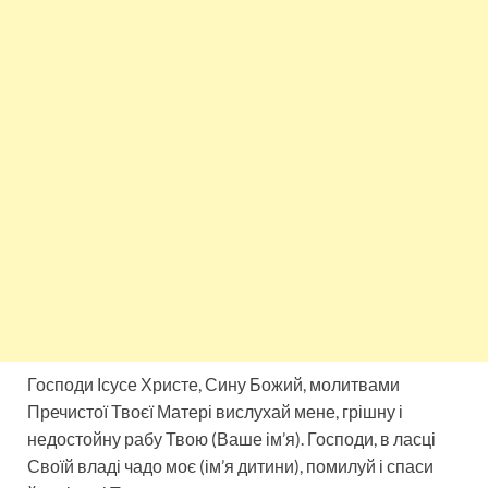
Господи Ісусе Христе, Сину Божий, молитвами
Пречистої Твоєї Матері вислухай мене, грішну і
недостойну рабу Твою (Ваше ім’я). Господи, в ласці
Своїй владі чадо моє (ім’я дитини), помилуй і спаси