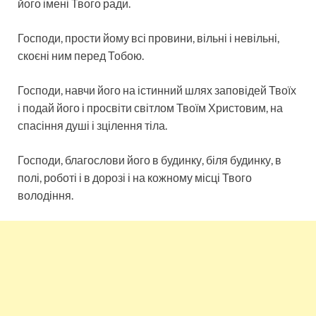
його імені Твого ради.
Господи, прости йому всі провини, вільні і невільні,
скоєні ним перед Тобою.
Господи, навчи його на істинний шлях заповідей Твоїх
і подай його і просвіти світлом Твоїм Христовим, на
спасіння душі і зцілення тіла.
Господи, благослови його в будинку, біля будинку, в
полі, роботі і в дорозі і на кожному місці Твого
володіння.