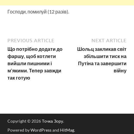
Господи, помилуй (12 разів).
PREVIOUS ARTICLE
NEXT ARTICLE
Що потрібно додати до
Шольц закликав світ
фаршу, щоб котлети
збільшити тиск на
вийшли пишними і
Путіна та завершити
м’якими. Тепер завжди
війну
так готую
Copyright © 2026
Точка Зору
.
Powered by
WordPress
and
HitMag
.