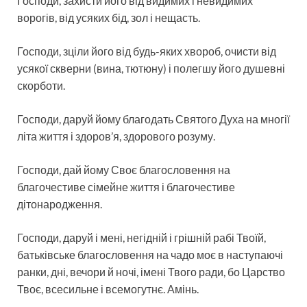
Господи, захисти його від видимих ​​і невидимих ​​
ворогів, від усяких бід, зол і нещасть.
Господи, зціли його від будь-яких хвороб, очисти від
усякої скверни (вина, тютюну) і полегшу його душевні
скорботи.
Господи, даруй йому благодать Святого Духа на многії
літа життя і здоров’я, здорового розуму.
Господи, дай йому Своє благословення на
благочестиве сімейне життя і благочестиве
дітонародження.
Господи, даруй і мені, негідній і грішній рабі Твоїй,
батьківське благословення на чадо моє в наступаючі
ранки, дні, вечори й ночі, імені Твого ради, бо Царство
Твоє, всесильне і всемогутнє. Амінь.