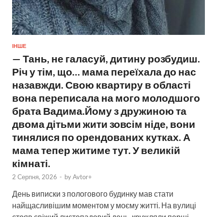
ІНШЕ
— Тань, не галасуй, дитину розбудиш.
Річ у тім, що… мама переїхала до нас
назавжди. Свою квартиру в області
вона переписала на мого молодшого
брата Вадима.Йому з дружиною та
двома дітьми жити зовсім ніде, вони
тинялися по орендованих кутках. А
мама тепер житиме тут. У великій
кімнаті.
2 Серпня, 2026
-
by
Avtor+
День виписки з пологового будинку мав стати
найщасливішим моментом у моєму житті. На вулиці
стояв свіжий листопадовий день, кружляли перші