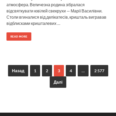
атмосфера. Величезна родина зібралася
відсвяткувати ювілей свекрухи — Марії Василівни.
Столи вгиналися від делікатесів, кришталь вигравав
відблисками кришталевих …
READ MORE
Назад
1
2
3
4
…
2 577
Далі