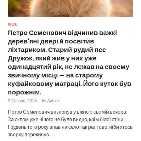
ІНШЕ
Петро Семенович відчинив важкі
дерев’яні двері й посвітив
ліхтариком. Старий рудий пес
Дружок, який жив у них уже
одинадцятий рік, не лежав на своєму
звичному місці — на старому
куфайковому матраці. Його куток був
порожнім.
2 Серпня, 2026
-
by
Avtor+
Петро Семенович визирнув у вікно о сьомій вечора.
За склом уже нічого не було видно, крім білої стіни.
Грудень того року впав на село так раптово, ніби хтось
зверху перекинув …