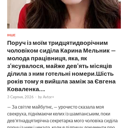
ІНШЕ
Поруч із моїм тридцятидворічним
чоловіком сиділа Карина Мельник —
молода працівниця, яка, як
з’ясувалося, майже дев’ять місяців
ділила з ним готельні номери.Шість
років тому я вийшла заміж за Євгена
Коваленка….
3 Серпня, 2026
-
by
Avtor+
— За світле майбутнє, — урочисто сказала моя
свекруха, піднімаючи келих із шампанським, поки
дев’ятнадцятирічна секретарка мого чоловіка сиділа
поруч із ним і чекала, коли я підпишу документи про