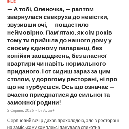
ІНШЕ
— А тобі, Оленочка, — раптом
звернулася свекруха до невістки,
звузивши очі, — пощастило
неймовірно. Пам’ятаю, як сім років
тому ти прийшла до нашого дому у
своєму єдиному папаранці, без
копійки заощаджень, без власної
квартири чи навіть нормального
приданого. І от сидиш зараз за цим
столом, у дорогому ресторані, ні про
що не турбуєшся. Ось що означає —
вчасно приєднатися до сильної та
заможної родини!
2 Серпня, 2026
-
by
Avtor+
Серпневий вечір дихав прохолодою, але в ресторані
на заміському комплексі панувала спекотна