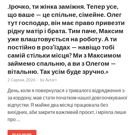
.Ірочко, ти жінка заміжня. Тепер усе,
що ваше — це спільне, сімейне. Олег
тут господар, він має право привезти
рідну матір і брата. Тим паче, Максим
уже влаштовується на роботу. А ти
постійно в роз’їздах — навіщо тобі
самій стільки місця? Ми з Максимом
займемо спальню, а ви з Олегом —
вітальню. Так усім буде зручно.»
2 Серпня, 2026
-
by
Avtor+
День, коли я повернулася з тривалого відрядження з-
за кордону, мав стати початком нашої довгоочікуваної
відпустки. Я майже два місяці працювала без
вихідних, аби закрити важливий проєкт, і мріяла лише
про …
READ MORE