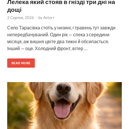
Лелека який стояв в гнізді три дні на
дощі
2 Серпня, 2026
-
by
Avtor+
Село Тарасівка стоїть у низині, і травень тут завжди
непередбачуваний. Один рік — спека з середини
місяця, аж вишня цвіте два тижні й обсипається.
Інший — оце. Холодний фронт, вітер …
READ MORE