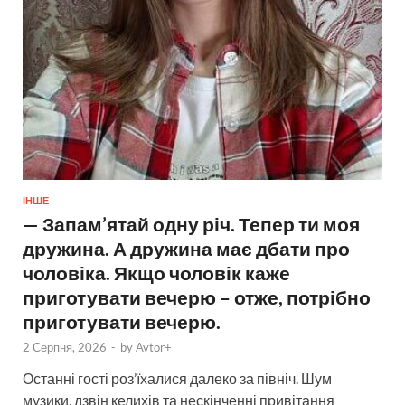
ІНШЕ
— Запам’ятай одну річ. Тепер ти моя
дружина. А дружина має дбати про
чоловіка. Якщо чоловік каже
приготувати вечерю – отже, потрібно
приготувати вечерю.
2 Серпня, 2026
-
by
Avtor+
Останні гості роз’їхалися далеко за північ. Шум
музики, дзвін келихів та нескінченні привітання