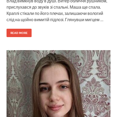
Влад вимкнув воду в душі. Витер обличчя рушником,
прислухався до звуків зі спальні. Маша ще спала.
Краплі стікали по його плечах, залишаючи вологий
слід на щойно вимитій підлозі. Глянувши мигцем …
READ MORE