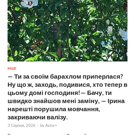
ІНШЕ
— Ти за своїм барахлом приперлася?
Ну що ж, заходь, подивися, хто тепер в
цьому домі господиня!— Бачу, ти
швидко знайшов мені заміну, — Ірина
нарешті порушила мовчання,
закриваючи валізу.
3 Серпня, 2026
-
by
Avtor+