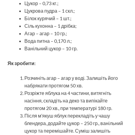
Цукор – 0,73 кг.;
Цукрова пудра – 1 скл.;
Білок курячий – 1 шт.;
Сіль кухонна – 1 дрібка;
Агар – агар – 10 гр.;
Вода питна – 0,170 л.;
Ванільний цукор – 10 гр.
Як зробити:
Розчиніть агар – агар у воді. Залишіть його
набрякати протягом 50 хв.
Розріжте яблука на 4 частини, витягніть
насіння, складіть на деко та випікайте
протягом 20 хв., при температурі 180 гр.
Після м’якуш яблук перекладіть у чашу
блендера, додайте цукор – 250 гр., ванільний
цукор та перемішайте. Суміш залишіть