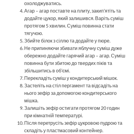
охолоджуватись.
Агар – агар поставте на плиту, закип’ятіть та
додайте цукор, який залишився. Варіть суміш
протягом 5 хвилин. Суміш повинна стати
тягучою.
Збийте білок з сіллю та додайте у пюре.
Не припиняючи збивати яблучну суміш дуже
обережно додайте гарячий агар – агар. Суміш
повинна бути збитою до твердих піків та
збільшитись в об’ємі.
Перекладіть суміш у кондитерський мішок.
Застеліть на стіл пергамент та відсадіть на
нього зефір за допомогою кондитерського
мішка.
Залишіть зефір остигати протягом 20 годин
при кімнатній температурі.
Після перетрусіть зефір цукровою пудрою та
складіть у пластмасовий контейнер.