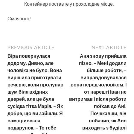
Контейнер поставте у прохолодне місце.
Смачного!
PREVIOUS ARTICLE
NEXT ARTICLE
Віра повернулася
Аня знову прийшла
додому. Дивно, але
пізно. – Мені додали
чоловіка не було. Вона
більше роботи, –
вирішила приготувати
виправдовувалася
вечерю, коли пролунав
вона перед чоловіком. І
шум біля вхідних
от нарешті Іван не
дверей, але це була
витримав і після роботи
сусідка тітка Марія. – Як
поїхав до Ані.
добре, що ви зайшли. Я
Почекавши, він
вам привезла
побачив, як Аня
подарунок. – То тебе
виходить з будівлі