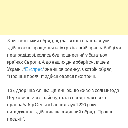
Християнський обряд, під час якого праправнуки
здійснюють прощення всіх гріхів своїй прапрабабці чи
прапрадідові, колись був поширений у багатьох
країнах Європи. А до наших днів зберігся лише в
Україні. “
Експрес
” знайшов родину, в котрій обряд
“Прошші предчіт” здійснювався вже тричі.
Так, дворічна Алінка Цвілинюк, що живе в селі Вигода
Верховинського району, стала предчі для своєї
прапрабабці Сеньки Гаврильчук 1930 року
народження, здійснивши родинний обряд “Прошші
предчіт”.