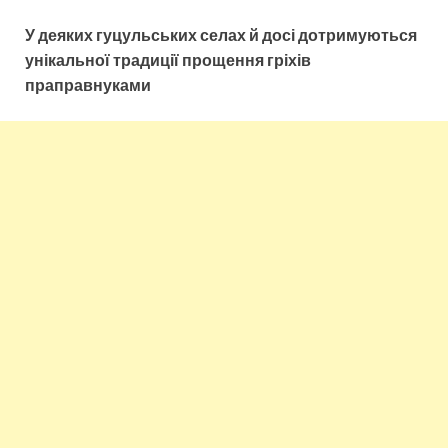
У деяких гуцульських селах й досі дотримуються
унікальної традиції прощення гріхів
праправнуками