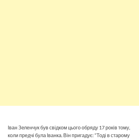
Іван Зеленчук був свідком цього обряду 17 років тому,
коли предчі була Іванка. Він пригадує: “Тоді в старому