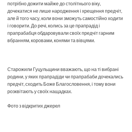
потрібно дожити майже до столітнього віку,
дочекатися не лише народження і хрещення предчіт,
але й того часу, коли вони зможуть самостійно ходити
і говорити. До речі, колись за це прапрадід і
прапрабабця обдаровували своїх предчіт гарним
вбранням, коровами, конями та вівцями.
Старожили Гуцульщини вважають, що на ті вибрані
родини, у яких прапрадіди чи прапрабаби дочекались
предчіт, сходить Боже Благословення, і тому вони
розквітають у своїх нащадках.
Фото з відкритих джерел