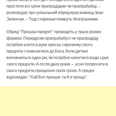
простити всі гріхи прапрадідові чи прапрабабці, –
розповідає про унікальний обряд краєзнавець Іван
Зеленчук. – Тоді старенькі помруть безгрішними.
Обряд “Прошші предчіт” проводять у трьох різних
формах. Передусім прапрабабусі чи прапрадіду
потрібно взяти в руки хресну сорочечку свого
предчіти і помолитися до Бога. Коли дитині
виповниться один рік, їм потрібно напитися води з рук
свого предчіти. А після двох років — усно попросити в
свого предчіти прощення своїх гріхів. А предчі
відповідає: “Хай Бог прощає та й я прощу”.