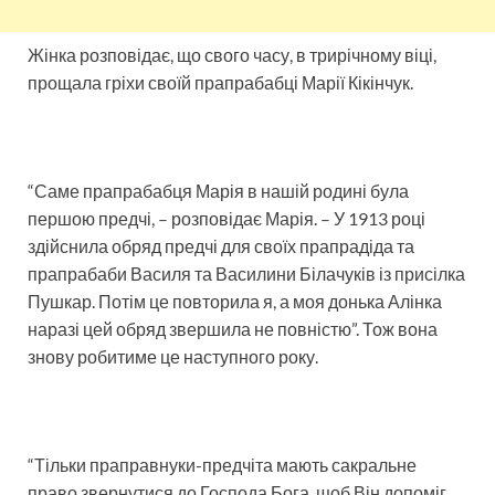
Жінка розповідає, що свого часу, в трирічному віці,
прощала гріхи своїй прапрабабці Марії Кікінчук.
“Саме прапрабабця Марія в нашій родині була
першою предчі, – розповідає Марія. – У 1913 році
здійснила обряд предчі для своїх прапрадіда та
прапрабаби Василя та Василини Білачуків із присілка
Пушкар. Потім це повторила я, а моя донька Алінка
наразі цей обряд звершила не повністю”. Тож вона
знову робитиме це наступного року.
“Тільки праправнуки-предчіта мають сакральне
право звернутися до Господа Бога, щоб Він допоміг