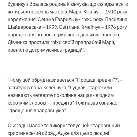
будинку зібралась родина Кікінчуків, що складалася із
чотирьох поколінь матерів. Марія Кікінчук – 1910 року
народження, Сенька Гаврильчук 1930 року, Василина
Шайваровська – 1959, Світлана Кімейчук – 1976 року
народження зі своєю трирічною донькою Іванною.
Дівчинка простила гріхи своїй прапрабабі Марії,
повністю дотримуючись традицій”.
“Чому цей обряд називається “Прошші предчіт”?”, –
запитую в пана Зеленчука. “Гуцули-старожили
називають четверте покоління нащадків одним
коротким словом – “предчіта”. Тож назва означає
“прощення праправнуків”.
Сьогодні мало хто використовує цей старовинний
християнський обряд. Адже для цього людині