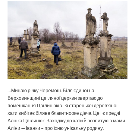
…Минаю річку Черемош. Біля єдиної на
Верховинщині цегляної церкви звертаю до
помешкання Цвілинюків. Зі старенької дерев’яної
хати вибігає біляве блакитнооке дівча. Це і є предчі
Алінка Цвілинюк. Заходжу до хати й розпитую в мами
Аліни — Іванки – про їхню унікальну родину.