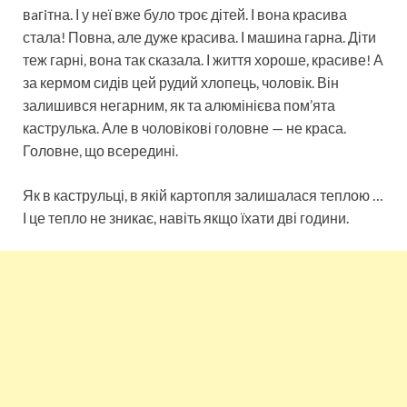
вaгiтна. І у неї вже було троє дітей. І вона красива
стала! Повна, але дуже красива. І машина гарна. Діти
теж гарні, вона так сказала. І життя хороше, красиве! А
за кермом сидів цей рудий хлопець, чоловік. Він
залишився негарним, як та алюмінієва пом’ята
каструлька. Але в чоловікові головне — не краса.
Головне, що всередині.
Як в каструльці, в якій картопля залишалася теплою …
І це тепло не зникає, навіть якщо їхати дві години.