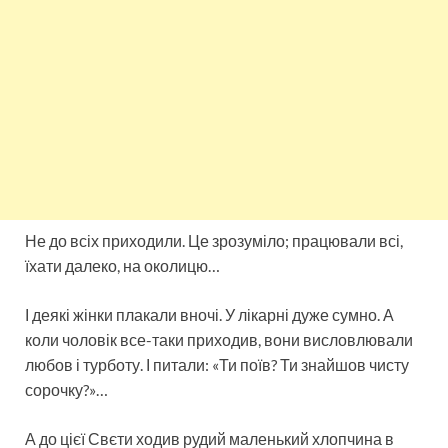
Не до всіх приходили. Це зрозуміло; працювали всі,
їхати далеко, на околицю…
І деякі жінки плакали вночі. У лікарні дуже сумно. А
коли чоловік все-таки приходив, вони висловлювали
любов і турботу. І питали: «Ти поїв? Ти знайшов чисту
сорочку?»…
А до цієї Свєти ходив рудий маленький хлопчина в