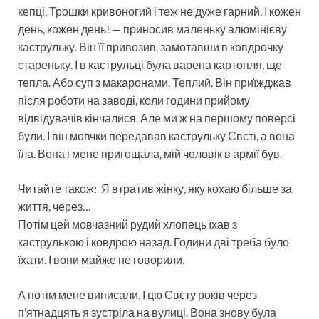
кепці. Трошки кривоногий і теж не дуже гарний. І кожен
день, кожен день! — приносив маленьку алюмінієву
каструльку. Він її привозив, замотавши в ковдрочку
стареньку. І в каструльці була варена картопля, ще
тепла. Або суп з макаронами. Теплий. Він приїжджав
після роботи на заводі, коли години прийому
відвідувачів кінчалися. Але ми ж на першому поверсі
були. І він мовчки передавав каструльку Свєті, а вона
їла. Вона і мене пригощала, мій чоловік в армії був.
Читайте також:
Я втратив жінку, яку кохаю більше за
життя, через…
Потім цей мовчазний рудий хлопець їхав з
каструлькою і ковдрою назад. Години дві треба було
їхати. І вони майже не говорили.
А потім мене виписали. І цю Свєту років через
п’ятнадцять я зустріла на вулиці. Вона знову була