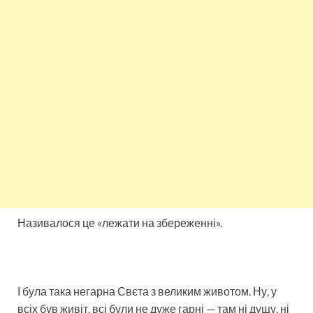
Називалося це «лежати на збереженні».
І була така негарна Свєта з великим животом. Ну, у
всіх був живіт, всі були не дуже гарні — там ні душу, ні