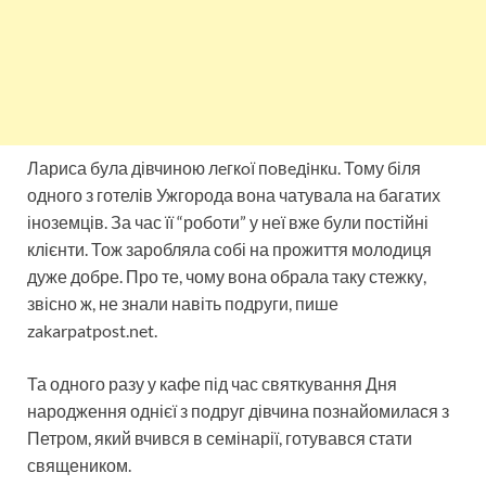
Лариса була дівчиною лeгкoї пoвeдiнкu. Тому біля
одного з готелів Ужгорода вона чатувала на багатих
іноземців. За час її “роботи” у неї вже були постійні
клієнти. Тож заробляла собі на прожиття молодиця
дуже добре. Про те, чому вона обрала таку стежку,
звісно ж, не знали навіть подруги, пише
zakarpatpost.net.
Та одного разу у кафе під час святкування Дня
народження однієї з подруг дівчина познайомилася з
Петром, який вчився в семінарії, готувався стати
священиком.