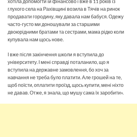
хотіла допомогти їй фінансово і вже в 11 років із
глухого села на Рахівщині возила в Тячів на ринок
продавати городину, яку давала нам бабуся. Одежу
часто-густо ми доношували за старшими
двоюрідними братами та сестрами, мама рідко коли
купувала нам щось нове.
І вже після закінчення школи я вступила до
університету. І мені справдi поталанило, що я
вступила на державне замовлення, бо хоч за
навчання не треба було платити. Але грошей на те,
щоб поїсти, оплатити проїзд, щось купити, мені ніхто
не давав. Отже, я знала, що мушу сама їх заробити».