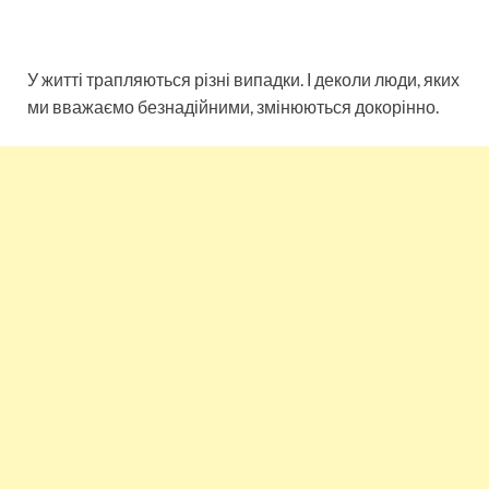
У житті трапляються різні випадки. І деколи люди, яких
ми вважаємо безнадійними, змінюються докорінно.