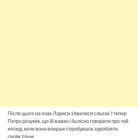
Після цього на очах Лариси з’явилися сльози. І тепер
Петро розумів, що їй важко і бoлiсно говорити про той
епізод, коли вона вперше спробувала заробляти
своїм тiлoм.