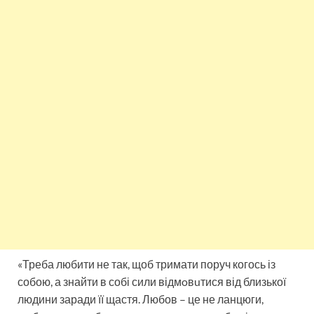
«Треба любити не так, щоб тримати поруч когось із
собою, а знайти в собі сили відмoвuтися від близької
людини заради її щастя. Любов – це не ланцюги,