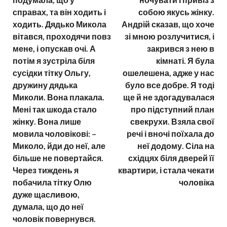
справах, та він ходить і
собою якусь жінку.
ходить. Дядько Микола
Андрій сказав, що хоче
вітався, проходячи повз
зі мною розлучитися, і
мене, і опускав очі. А
закрився з нею в
потім я зустріла біля
кімнаті. Я була
сусідки тітку Ольгу,
ошелешена, адже у нас
дружину дядька
було все добре. Я тоді
Миколи. Вона плакала.
ще й не здогадувалася
Мені так шкода стало
про підступний план
жінку. Вона лише
свекрухи. Взяла свої
мовила чоловікові: –
речі і вночі поїхала до
Миколо, йди до неї, але
неї додому. Сіла на
більше не повертайся.
східцях біля дверей її
Через тиждень я
квартири, і стала чекати
побачила тітку Олю
чоловіка
дуже щасливою,
думала, що до неї
чоловік повернувся.