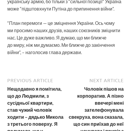
українську армію, бо тільки з “сильної позиції” Україна
може “підштовхнути Путіна до припинення війни”.
“План перемоги — це зміцнення України. Ось чому
ми просимо наших друзів, наших союзників зміцнити
нас. Це дуже важливо. Я думаю, що ми ближче
до миру, ніж ми думаємо. Ми ближче до закінчення
війни”, – наголосив глава держави.
PREVIOUS ARTICLE
NEXT ARTICLE
Нещодавно я помітила,
Чоловік пішов на
що до Людмили, з
корпоратив. А пізно
сусідньої квартири,
ввечері мені
став чужий чоловік
зателефонувала
ходити – дядько Микола
свекруха, вона сказала,
з третього поверху. Я
що син приїхав до неї
подумала, що у
ночувати і привіз з