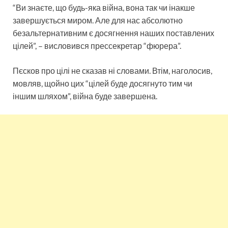
“Ви знаєте, що будь-яка війна, вона так чи інакше
завершується миром. Але для нас абсолютно
безальтернативним є досягнення наших поставлених
цілей”, – висловився прессекретар “фюрера”.
Пєсков про цілі не сказав ні словами. Втім, наголосив,
мовляв, щойно цих “цілей буде досягнуто тим чи
іншим шляхом”, війна буде завершена.