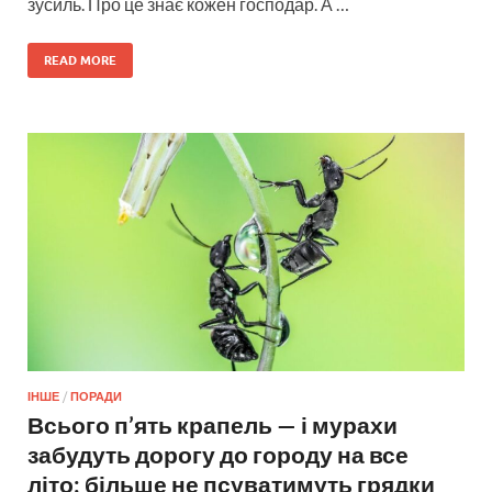
зусиль. Про це знає кожен господар. А …
READ MORE
ІНШЕ
/
ПОРАДИ
Всього п’ять крапель — і мурахи
забудуть дорогу до городу на все
літо: більше не псуватимуть грядки