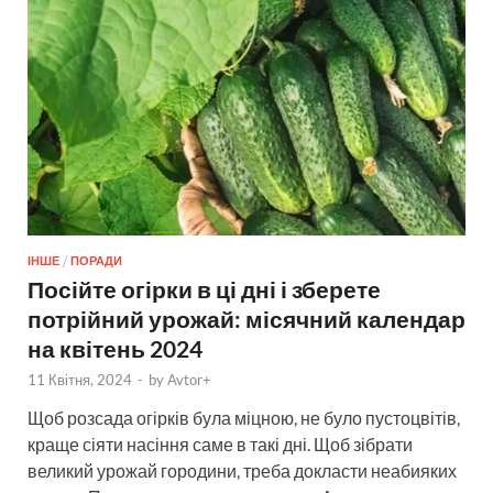
ІНШЕ
/
ПОРАДИ
Посійте огірки в ці дні і зберете
потрійний урожай: місячний календар
на квітень 2024
11 Квітня, 2024
-
by
Avtor+
Щоб розсада огірків була міцною, не було пустоцвітів,
краще сіяти насіння саме в такі дні. Щоб зібрати
великий урожай городини, треба докласти неабияких