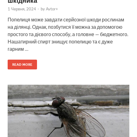
шкідника
1 Червня, 2024
-
by
Avtor+
Попелиця може завдати серйозної шкоди рослинам
на ділянці. Однак, позбутися її можна за допомогою
простого та дієвого способу, а головне — бюджетного.
Нашатирний спирт знищує попелицю та є дуже
гарним …
READ MORE