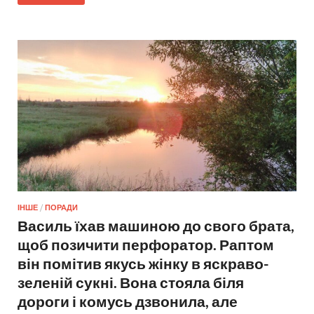
ІНШЕ
/
ПОРАДИ
Василь їхав машиною до свого брата,
щоб позичити перфоратор. Раптом
він помітив якусь жінку в яскраво-
зеленій сукні. Вона стояла біля
дороги і комусь дзвонила, але