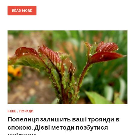
READ MORE
ІНШЕ
/
ПОРАДИ
Попелиця залишить ваші троянди в
спокою. Дієві методи позбутися