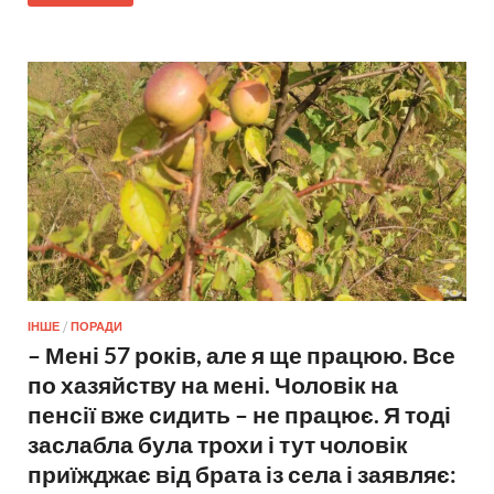
ІНШЕ
/
ПОРАДИ
– Мені 57 років, але я ще працюю. Все
по хазяйству на мені. Чоловік на
пенсії вже сидить – не працює. Я тоді
заслабла була трохи і тут чоловік
приїжджає від брата із села і заявляє: