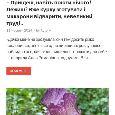
– Приїдеш, навіть поїсти нічого!
Лежиш? Вже курку зготувати і
макарони відварити, невеликий
труд!..
11 Червня, 2024
-
by
Avtor+
-Дочка мене не зрозуміла, син теж досить різко
висловився, але я все одно вирішила: розлучаюся,
набридло все, хоч те що лишилося, прожити для себе,
– говорила Алла Романівна подругам. -Вся …
READ MORE