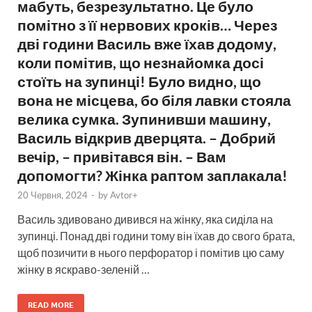
мабуть, безрезультатно. Це було
помітно з її нервових кроків… Через
дві години Василь вже їхав додому,
коли помітив, що незнайомка досі
стоїть на зупинці! Було видно, що
вона не місцева, бо біля лавки стояла
велика сумка. Зупинивши машину,
Василь відкрив дверцята. – Добрий
вечір, – привітався він. – Вам
допомогти? Жінка раптом заплакала!
20 Червня, 2024
-
by
Avtor+
Василь здивовано дивився на жінку, яка сиділа на
зупинці. Понад дві години тому він їхав до свого брата,
щоб позичити в нього перфоратор і помітив цю саму
жінку в яскраво-зеленій …
READ MORE