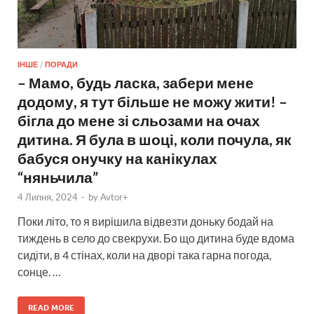
ІНШЕ
/
ПОРАДИ
– Мамо, будь ласка, забери мене
додому, я тут більше не можу жити! –
бігла до мене зі сльозами на очах
дитина. Я була в шоці, коли почула, як
бабуся онучку на канікулах
“няньчила”
4 Липня, 2024
-
by
Avtor+
Поки літо, то я вирішила відвезти доньку бодай на
тиждень в село до свекрухи. Бо що дитина буде вдома
сидіти, в 4 стінах, коли на дворі така гарна погода,
сонце. …
READ MORE