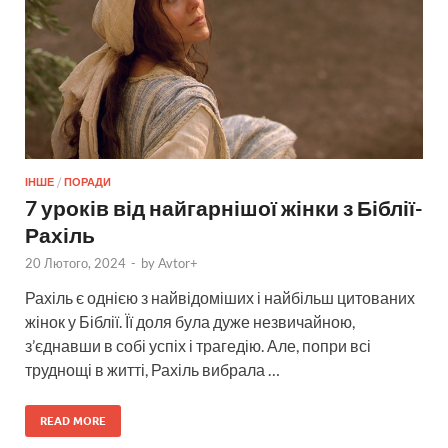
ІНШЕ
/
ПОРАДИ
7 уроків від найгарнішої жінки з Біблії-
Рахіль
20 Лютого, 2024
-
by
Avtor+
Рахіль є однією з найвідоміших і найбільш цитованих
жінок у Біблії. Її доля була дуже незвичайною,
з’єднавши в собі успіх і трагедію. Але, попри всі
труднощі в житті, Рахіль вибрала …
READ MORE